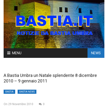
Skip
MENU
NEWS
to
content
A Bastia Umbra un Natale splendente 8 dicembre
2010 – 9 gennaio 2011
BASTIA
BASTIA NEWS
On
29 Novembre 2010
0