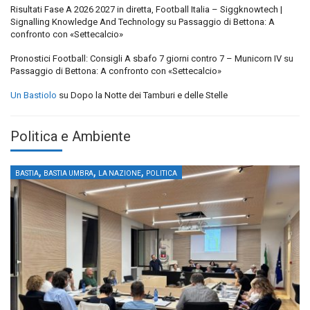
Risultati Fase A 2026 2027 in diretta, Football Italia – Siggknowtech |
Signalling Knowledge And Technology
su
Passaggio di Bettona: A
confronto con «Settecalcio»
Pronostici Football: Consigli A sbafo 7 giorni contro 7 – Municorn IV
su
Passaggio di Bettona: A confronto con «Settecalcio»
Un Bastiolo
su
Dopo la Notte dei Tamburi e delle Stelle
Politica e Ambiente
,
,
,
BASTIA
BASTIA UMBRA
LA NAZIONE
POLITICA