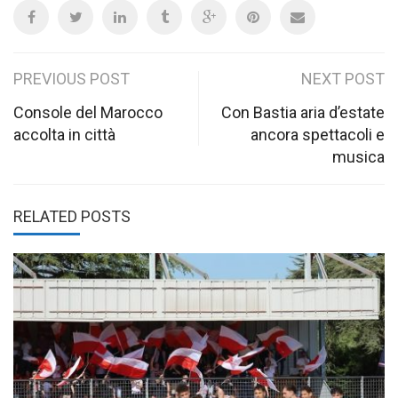
Post
PREVIOUS POST
NEXT POST
navigation
Console del Marocco
Con Bastia aria d’estate
accolta in città
ancora spettacoli e
musica
RELATED POSTS