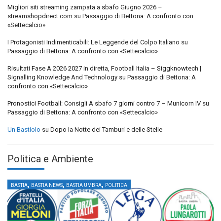
Migliori siti streaming zampata a sbafo Giugno 2026 –
streamshopdirect.com
su
Passaggio di Bettona: A confronto con
«Settecalcio»
I Protagonisti Indimenticabili: Le Leggende del Colpo Italiano
su
Passaggio di Bettona: A confronto con «Settecalcio»
Risultati Fase A 2026 2027 in diretta, Football Italia – Siggknowtech |
Signalling Knowledge And Technology
su
Passaggio di Bettona: A
confronto con «Settecalcio»
Pronostici Football: Consigli A sbafo 7 giorni contro 7 – Municorn IV
su
Passaggio di Bettona: A confronto con «Settecalcio»
Un Bastiolo
su
Dopo la Notte dei Tamburi e delle Stelle
Politica e Ambiente
,
,
,
BASTIA
BASTIA NEWS
BASTIA UMBRA
POLITICA