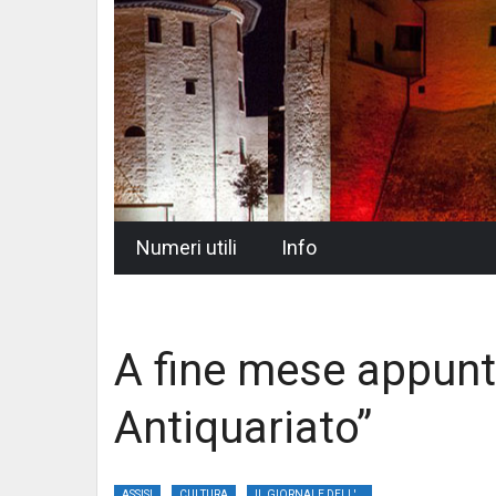
Skip
Numeri utili
Info
to
content
A fine mese appunt
Antiquariato”
ASSISI
CULTURA
IL GIORNALE DELL'UMBRIA