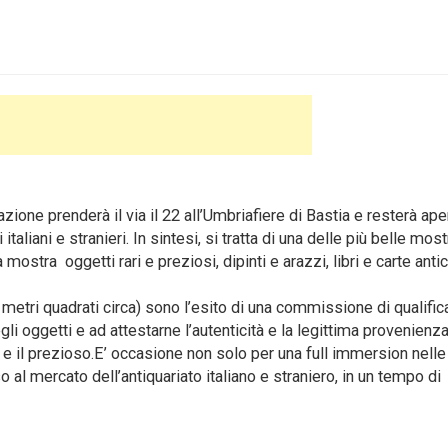
ione prenderà il via il 22 all’Umbriafiere di Bastia e resterà aper
taliani e stranieri. In sintesi, si tratta di una delle più belle most
mostra oggetti rari e preziosi, dipinti e arazzi, libri e carte anti
etri quadrati circa) sono l’esito di una commissione di qualifica
li oggetti e ad attestarne l’autenticità e la legittima provenienza
 e il prezioso.E’ occasione non solo per una full immersion nell
o al mercato dell’antiquariato italiano e straniero, in un tempo di