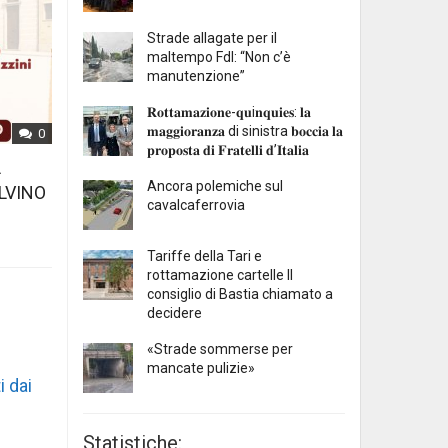
Strade allagate per il
maltempo FdI: “Non c’è
manutenzione”
𝐑𝐨𝐭𝐭𝐚𝐦𝐚𝐳𝐢𝐨𝐧𝐞-𝐪𝐮i𝐧𝐪𝐮𝐢𝐞𝐬: 𝐥𝐚
𝐦𝐚𝐠𝐠𝐢𝐨𝐫𝐚𝐧𝐳𝐚 di sinistra 𝐛𝐨𝐜𝐜𝐢𝐚 𝐥𝐚
0
𝐩𝐫𝐨𝐩𝐨𝐬𝐭𝐚 𝐝𝐢 𝐅𝐫𝐚𝐭𝐞𝐥𝐥𝐢 𝐝’𝐈𝐭𝐚𝐥𝐢𝐚
L
Ancora polemiche sul
LVINO
cavalcaferrovia
Tariffe della Tari e
rottamazione cartelle Il
consiglio di Bastia chiamato a
decidere
«Strade sommerse per
mancate pulizie»
i dai
Statistiche: