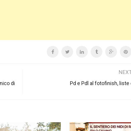
NEXT
nico di
Pd e Pdl al fotofinish, list