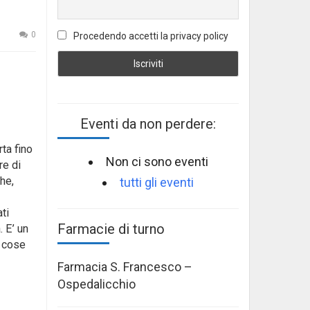
0
Procedendo accetti la privacy policy
Eventi da non perdere:
ta fino
Non ci sono eventi
re di
che,
tutti gli eventi
ti
Farmacie di turno
. E’ un
e cose
Farmacia S. Francesco –
Ospedalicchio