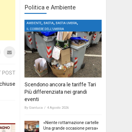
Politica e Ambiente
,
,
,
AMBIENTE
BASTIA
BASTIA UMBRA
IL CORRIERE DELL'UMBRIA
 POST
e chiuse
Scendono ancora le tariffe Tari
Più differenziata nei grandi
eventi
By
Gianluca
/
4 Agosto 2026
«Niente rottamazione cartelle
Una grande occasione persa»