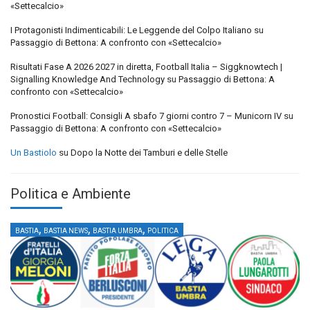
«Settecalcio»
I Protagonisti Indimenticabili: Le Leggende del Colpo Italiano
su
Passaggio di Bettona: A confronto con «Settecalcio»
Risultati Fase A 2026 2027 in diretta, Football Italia – Siggknowtech |
Signalling Knowledge And Technology
su
Passaggio di Bettona: A
confronto con «Settecalcio»
Pronostici Football: Consigli A sbafo 7 giorni contro 7 – Municorn IV
su
Passaggio di Bettona: A confronto con «Settecalcio»
Un Bastiolo
su
Dopo la Notte dei Tamburi e delle Stelle
Politica e Ambiente
,
,
,
BASTIA
BASTIA NEWS
BASTIA UMBRA
POLITICA