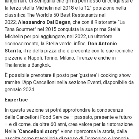
lungomare di Senigallia che gli ha permesso di conquistare
la terza stella Michelin nel 2018 e la 12° posizione nella
classifica The World’s 50 Best Restaurants nel
2022;
Alessandro Dal Degan
, che con il Ristorante “La
Tana Gourmet” nel 2015 conquista la sua prima Stella
Michelin per poi aggiungere, nel 2022, un ulteriore
riconoscimento, la Stella verde; infine,
Don Antonio
Starita
, il re della pizza che è presente con le sue iconiche
pizzerie a Napoli, Torino, Milano, Firenze e anche in
Thailandia a Bangkok.
È possibile prenotare il posto per ‘gustare’ i cooking show
tramite l’App Cancelloni nella sezione Eventi, disponibile da
gennaio 2024.
Expertise
In questa sezione si potrà approfondire la conoscenza
della Cancelloni Food Service – passato, presente e futuro
– e di come, da oltre 60 anni, crea valore per la ristorazione.
Nella “
Cancelloni story”
viene ripercorsa la storia, dalla
nascita come macelleria di paese di Domenico e Imperia