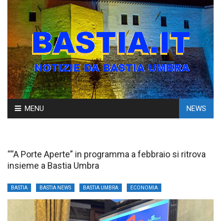
Skip
MENU
NEWS
to
content
““A Porte Aperte” in programma a febbraio si ritrova
insieme a Bastia Umbra
BASTIA
BASTIA NEWS
BASTIA UMBRA
ECONOMIA