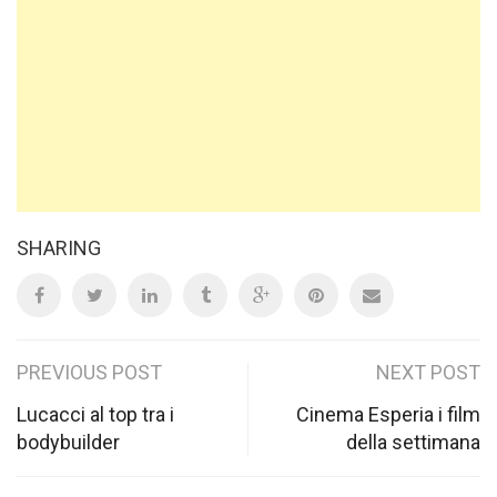
SHARING
Post
PREVIOUS POST
NEXT POST
navigation
Lucacci al top tra i
Cinema Esperia i film
bodybuilder
della settimana