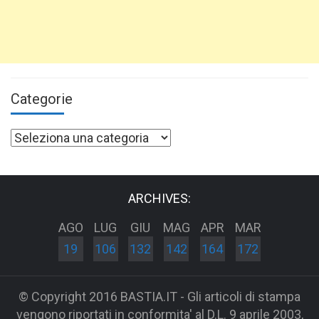
Categorie
Categorie
ARCHIVES:
AGO
LUG
GIU
MAG
APR
MAR
19
106
132
142
164
172
© Copyright 2016 BASTIA.IT - Gli articoli di stampa
vengono riportati in conformita' al D.L. 9 aprile 2003,