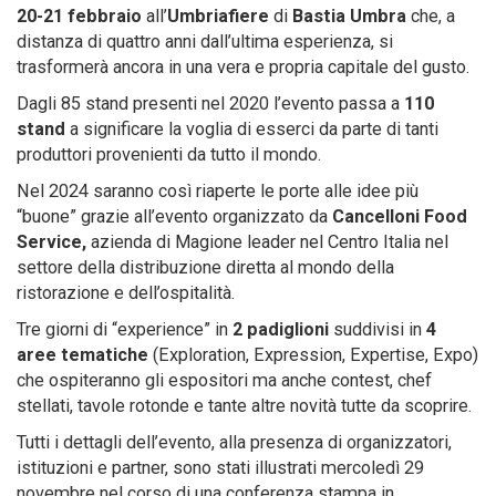
20-21 febbraio
all’
Umbriafiere
di
Bastia Umbra
che, a
distanza di quattro anni dall’ultima esperienza, si
trasformerà ancora in una vera e propria capitale del gusto.
Dagli 85 stand presenti nel 2020 l’evento passa a
110
stand
a significare la voglia di esserci da parte di tanti
produttori provenienti da tutto il mondo.
Nel 2024 saranno così riaperte le porte alle idee più
“buone” grazie all’evento organizzato da
Cancelloni Food
Service,
azienda di Magione leader nel Centro Italia nel
settore della distribuzione diretta al mondo della
ristorazione e dell’ospitalità.
Tre giorni di “experience” in
2 padiglioni
suddivisi in
4
aree tematiche
(Exploration, Expression, Expertise, Expo)
che ospiteranno gli espositori ma anche contest, chef
stellati, tavole rotonde e tante altre novità tutte da scoprire.
Tutti i dettagli dell’evento, alla presenza di organizzatori,
istituzioni e partner, sono stati illustrati mercoledì 29
novembre nel corso di una conferenza stampa in