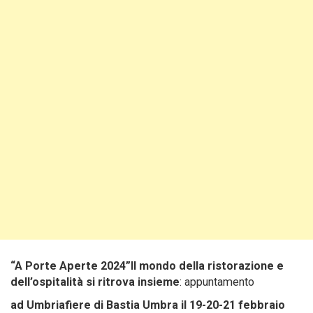
“A Porte Aperte 2024”Il mondo della ristorazione e
dell’ospitalità si ritrova insieme
: appuntamento
ad Umbriafiere di Bastia Umbra il 19-20-21 febbraio