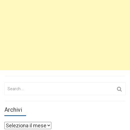
Search
for:
Archivi
Archivi