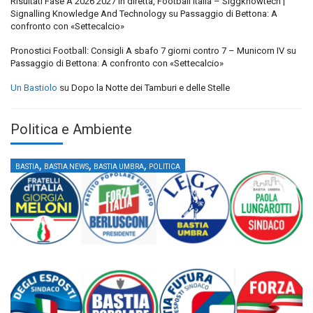
Risultati Fase A 2026 2027 in diretta, Football Italia – Siggknowtech |
Signalling Knowledge And Technology
su
Passaggio di Bettona: A
confronto con «Settecalcio»
Pronostici Football: Consigli A sbafo 7 giorni contro 7 – Municorn IV
su
Passaggio di Bettona: A confronto con «Settecalcio»
Un Bastiolo
su
Dopo la Notte dei Tamburi e delle Stelle
Politica e Ambiente
,
,
,
BASTIA
BASTIA NEWS
BASTIA UMBRA
POLITICA