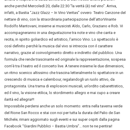
anche perché Mercoledì 20, dalle 22:30 “la verità (è) nel vino”. Arriva,
infatti, a Bastia “Jazz Glazz – In Vino Veritas” ovvero
Teatro Canzone del
nettare di vino, con la straordinaria partecipazione dell’attorVinante
Rodolfo Mantovani, insieme ai musicisti Aldo, Carlo, Graziano e Rob. Vi
accompagneranno in una degustazione tra note e vino che canta e
recita, in spirito goliardico ed artistico, l’amico Vino.
Lo spettacolo è
così definito perchè la musica dal vivo si intreccia con il carattere
narrativo, grazie al coinvolgimento diretto e indiretto del pubblico. Una
formula che rende trascinante ed originale la rappresentazione, sospesa
com’è tra il teatro ed il concerto live. A tenere insieme le due dimensioni,
un ritmo scenico altissimo che trascina letteralmente lo spettatore in un
crescendo di musica e calembour, regalandogli un ruolo attivo, da
protagonista. Una trama di esplosioni musicali, un’ordito cabarettistico,
ed il vino, la visione etilica, lo stordimento allegro e mai cupo a creare
ilarità ed allegria!!!
Impossibile perdersi anche un solo momento: entra nella taverna verde
del Rione San Rocco e stai con noi per tutta la durata del Palio de San
Michele; rimani aggiornato sugli eventi e sui super ospiti dalla pagina
Facebook “Giardini Pubblici – Bastia Umbra”… non te ne pentirai!