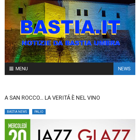
Skip
MENU
NEWS
to
content
A SAN ROCCO… LA VERITÁ È NEL VINO
BASTIA NEWS
PALIO