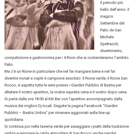
il periodo più
bello dell’anno: il
magico
Settembre del
Palio de San
Michele.
Spettacoli,
divertimento,
competizione e gastronomia per i 4 Rioni che si contenderanno l’ambito
Palio.
Ma c’è un Rione in particolare che nel far mangiare bene e nel far
divertire rionali e ospiti è campione assoluto. Il Rione verde, il Rione San
Rocco, vi aspetta tutte le sere presso i Giardini Pubblici di Bastia per
allietare il vostro aperitivo, la vostra squisita cena e il vostro dopo-cena.
Si parte dalle ore 18:00 al Kiti Bar con l’aperitivo accompagnato dalla
musica dei migliori Dj locali. Seguite la pagina Facebook “Giardini
Pubblici – Bastia Umbra” per rimanere aggiornati sulla line-up
quotidiana.
Si continua poi nella taverna verde per assaggiare i piatti della tradizione
umbra e respirare la calda atmosfera di San Rocco anche perché…