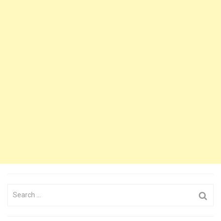
Search
for: