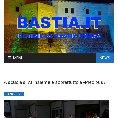
Skip
MENU
NEWS
to
content
A scuola si va insieme e soprattutto a «Piedibus»
LA NAZIONE