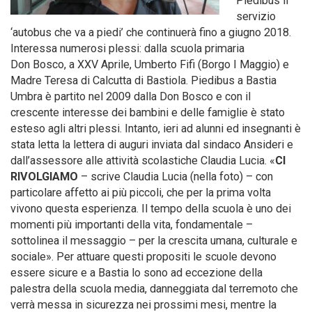
Piedibus il
servizio
‘autobus che va a piedi’ che continuerà fino a giugno 2018.
Interessa numerosi plessi: dalla scuola primaria
Don Bosco, a XXV Aprile, Umberto Fifi (Borgo I Maggio) e
Madre Teresa di Calcutta di Bastiola. Piedibus a Bastia
Umbra è partito nel 2009 dalla Don Bosco e con il
crescente interesse dei bambini e delle famiglie è stato
esteso agli altri plessi. Intanto, ieri ad alunni ed insegnanti è
stata letta la lettera di auguri inviata dal sindaco Ansideri e
dall’assessore alle attività scolastiche Claudia Lucia. «
CI
RIVOLGIAMO
– scrive Claudia Lucia (nella foto) – con
particolare affetto ai più piccoli, che per la prima volta
vivono questa esperienza. Il tempo della scuola è uno dei
momenti più importanti della vita, fondamentale –
sottolinea il messaggio – per la crescita umana, culturale e
sociale». Per attuare questi propositi le scuole devono
essere sicure e a Bastia lo sono ad eccezione della
palestra della scuola media, danneggiata dal terremoto che
verrà messa in sicurezza nei prossimi mesi, mentre la