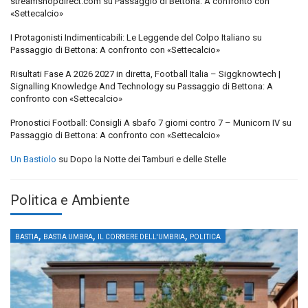
streamshopdirect.com
su
Passaggio di Bettona: A confronto con
«Settecalcio»
I Protagonisti Indimenticabili: Le Leggende del Colpo Italiano
su
Passaggio di Bettona: A confronto con «Settecalcio»
Risultati Fase A 2026 2027 in diretta, Football Italia – Siggknowtech |
Signalling Knowledge And Technology
su
Passaggio di Bettona: A
confronto con «Settecalcio»
Pronostici Football: Consigli A sbafo 7 giorni contro 7 – Municorn IV
su
Passaggio di Bettona: A confronto con «Settecalcio»
Un Bastiolo
su
Dopo la Notte dei Tamburi e delle Stelle
Politica e Ambiente
,
,
,
BASTIA
BASTIA UMBRA
IL CORRIERE DELL'UMBRIA
POLITICA