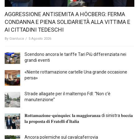
AGGRESSIONE ANTISEMITA A HÖCBERG: FERMA
CONDANNA E PIENA SOLIDARIETÀ ALLA VITTIMA E
AI CITTADINI TEDESCHI
By
Gianluca
/
5 Agosto 2026
Scendono ancora le tariffe Tari Più differenziata nei
grandi eventi
«Niente rottamazione cartelle Una grande occasione
persa»
Strade allagate per il maltempo FdI: “Non c’è
manutenzione”
𝐑𝐨𝐭𝐭𝐚𝐦𝐚𝐳𝐢𝐨𝐧𝐞-𝐪𝐮i𝐧𝐪𝐮𝐢𝐞𝐬: 𝐥𝐚 𝐦𝐚𝐠𝐠𝐢𝐨𝐫𝐚𝐧𝐳𝐚 di sinistra 𝐛𝐨𝐜𝐜𝐢𝐚
𝐥𝐚 𝐩𝐫𝐨𝐩𝐨𝐬𝐭𝐚 𝐝𝐢 𝐅𝐫𝐚𝐭𝐞𝐥𝐥𝐢 𝐝’𝐈𝐭𝐚𝐥𝐢𝐚
Ancora polemiche sul cavalcaferrovia