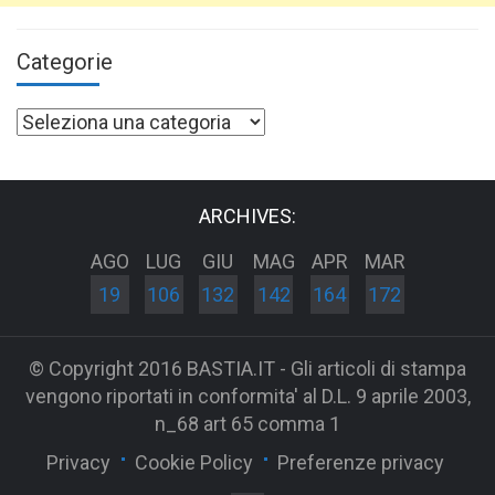
Categorie
Categorie
ARCHIVES:
AGO
LUG
GIU
MAG
APR
MAR
19
106
132
142
164
172
© Copyright 2016 BASTIA.IT - Gli articoli di stampa
vengono riportati in conformita' al D.L. 9 aprile 2003,
n_68 art 65 comma 1
Privacy
Cookie Policy
Preferenze privacy