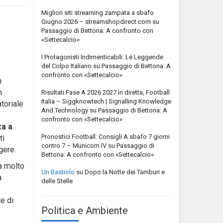
Migliori siti streaming zampata a sbafo
Giugno 2026 – streamshopdirect.com
su
Passaggio di Bettona: A confronto con
«Settecalcio»
I Protagonisti Indimenticabili: Le Leggende
del Colpo Italiano
su
Passaggio di Bettona: A
confronto con «Settecalcio»
n
n
Risultati Fase A 2026 2027 in diretta, Football
Italia – Siggknowtech | Signalling Knowledge
toriale
And Technology
su
Passaggio di Bettona: A
confronto con «Settecalcio»
ta a
Pronostici Football: Consigli A sbafo 7 giorni
ti
contro 7 – Municorn IV
su
Passaggio di
gere.
Bettona: A confronto con «Settecalcio»
ia molto
Un Bastiolo
su
Dopo la Notte dei Tamburi e
a
delle Stelle
te di
Politica e Ambiente