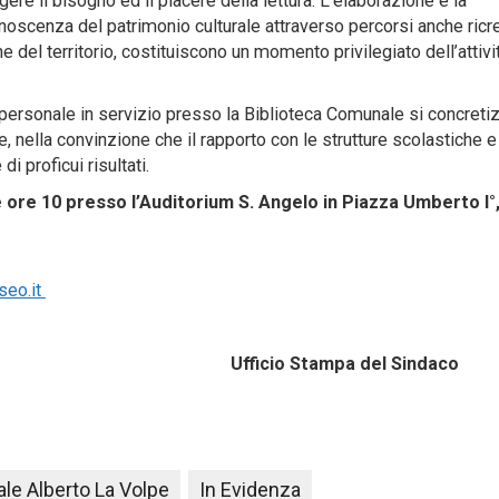
gere il bisogno ed il piacere della lettura. L’elaborazione e la
noscenza del patrimonio culturale attraverso percorsi anche ricrea
e del territorio, costituiscono un momento privilegiato dell’attivi
ersonale in servizio presso la Biblioteca Comunale si concreti
le, nella convinzione che il rapporto con le strutture scolastiche e 
i proficui risultati.
le ore 10 presso l’Auditorium S. Angelo in Piazza Umberto I°,
seo.it
 2018 Ufficio Stampa del Sindaco
le Alberto La Volpe
In Evidenza