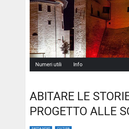
Skip
Numeri utili
Info
to
content
ABITARE LE STORI
PROGETTO ALLE S
BASTIA NEWS
CULTURA