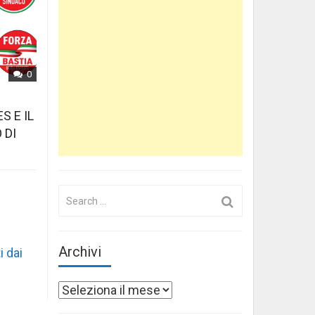
0
S E IL
 DI
Search
for:
Archivi
i dai
Archivi