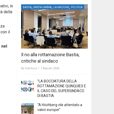
tivi, in
,
,
,
BASTIA
BASTIA UMBRA
LA NAZIONE
POLITICA
tà della
zza
con il
 nel
Il no alla rottamazione Bastia,
critiche al sindaco
By
Gianluca
/
7 Agosto 2026
“LA BOCCIATURA DELLA
ROTTAMAZIONE QUINQUIES E
IL CASO DEL SUPERSINDACO
DI BASTIA
“A Höchberg vile attentato a
valori europei”