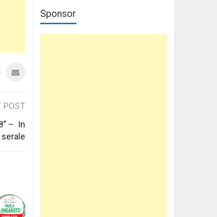
Sponsor
 POST
8” – In
 serale