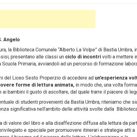
S. Angelo
ra, la Biblioteca Comunale “Alberto La Volpe” di Bastia Umbra, i
sisi, presentano alle classi un
ciclo di incontri
volti a mettere i
lla Scuola Primaria, avviandoli ad un percorso di formazione labora
unni del Liceo Sesto Properzio di accedere ad
un’esperienza vol
muovere forme di lettura animata,
in modo che, una volta forma
i bambini il gusto di ascoltare, dal quale trarre il piacere di leg
centuale di studenti provenienti da Bastia Umbra, riteniamo che s
nza significativa nell’ambito delle attività svolte dalla Bibliotec
 di valore del libro e alla disaffezione diffusa alla lettura da par
rivilegiato e speciale per promuovere itinerari e strategie atti a