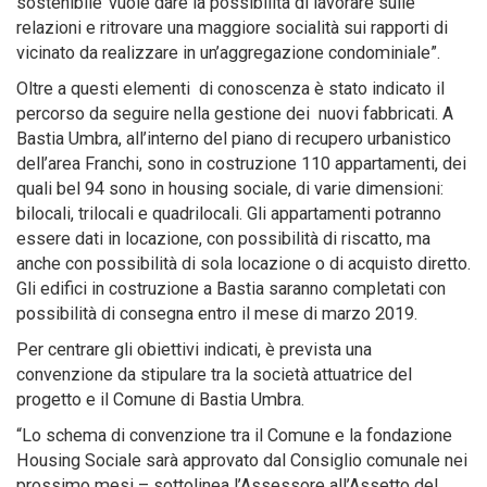
sostenibile’ vuole dare la possibilità di lavorare sulle
relazioni e ritrovare una maggiore socialità sui rapporti di
vicinato da realizzare in un’aggregazione condominiale”.
Oltre a questi elementi di conoscenza è stato indicato il
percorso da seguire nella gestione dei nuovi fabbricati. A
Bastia Umbra, all’interno del piano di recupero urbanistico
dell’area Franchi, sono in costruzione 110 appartamenti, dei
quali bel 94 sono in housing sociale, di varie dimensioni:
bilocali, trilocali e quadrilocali. Gli appartamenti potranno
essere dati in locazione, con possibilità di riscatto, ma
anche con possibilità di sola locazione o di acquisto diretto.
Gli edifici in costruzione a Bastia saranno completati con
possibilità di consegna entro il mese di marzo 2019.
Per centrare gli obiettivi indicati, è prevista una
convenzione da stipulare tra la società attuatrice del
progetto e il Comune di Bastia Umbra.
“Lo schema di convenzione tra il Comune e la fondazione
Housing Sociale sarà approvato dal Consiglio comunale nei
prossimo mesi – sottolinea l’Assessore all’Assetto del