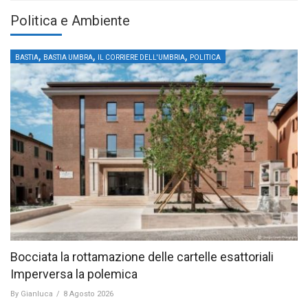
Politica e Ambiente
,
,
,
BASTIA
BASTIA UMBRA
IL CORRIERE DELL'UMBRIA
POLITICA
Bocciata la rottamazione delle cartelle esattoriali
Imperversa la polemica
By
Gianluca
/
8 Agosto 2026