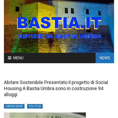
Skip
MENU
NEWS
to
content
Abitare Sostenibile Presentato il progetto di Social
Housing A Bastia Umbra sono in costruzione 94
alloggi
BASTIA NEWS
POLITICA