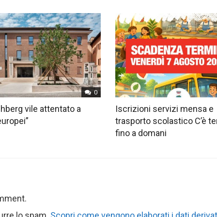
0
hberg vile attentato a
Iscrizioni servizi mensa e
europei”
trasporto scolastico C’è 
fino a domani
omment.
durre lo spam.
Scopri come vengono elaborati i dati derivat