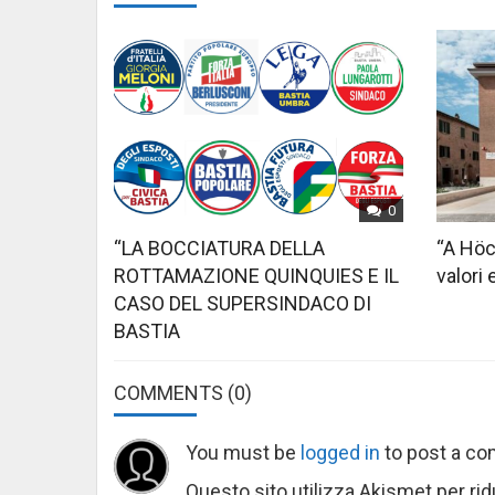
0
“LA BOCCIATURA DELLA
“A Höc
ROTTAMAZIONE QUINQUIES E IL
valori 
CASO DEL SUPERSINDACO DI
BASTIA
COMMENTS
(0)
You must be
logged in
to post a c
Questo sito utilizza Akismet per ri