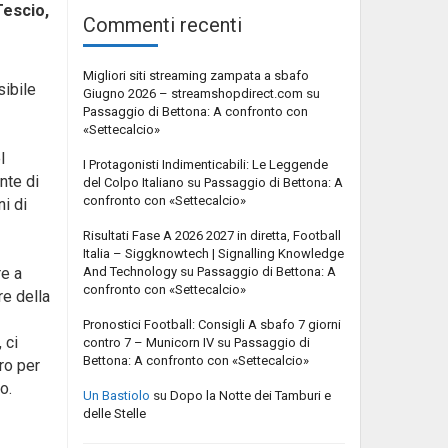
Tescio,
Commenti recenti
Migliori siti streaming zampata a sbafo
sibile
Giugno 2026 – streamshopdirect.com
su
Passaggio di Bettona: A confronto con
«Settecalcio»
l
I Protagonisti Indimenticabili: Le Leggende
nte di
del Colpo Italiano
su
Passaggio di Bettona: A
confronto con «Settecalcio»
i di
Risultati Fase A 2026 2027 in diretta, Football
Italia – Siggknowtech | Signalling Knowledge
And Technology
su
Passaggio di Bettona: A
re a
confronto con «Settecalcio»
re della
Pronostici Football: Consigli A sbafo 7 giorni
 ci
contro 7 – Municorn IV
su
Passaggio di
Bettona: A confronto con «Settecalcio»
ro per
o.
Un Bastiolo
su
Dopo la Notte dei Tamburi e
delle Stelle