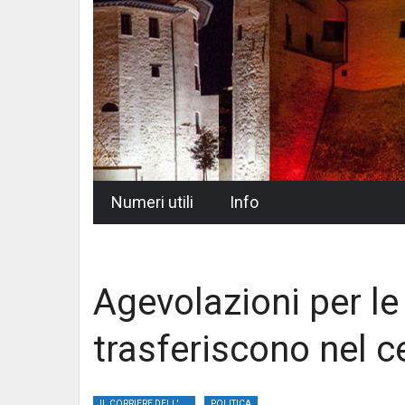
Skip
Numeri utili
Info
to
content
Agevolazioni per le
trasferiscono nel c
IL CORRIERE DELL'UMBRIA
POLITICA