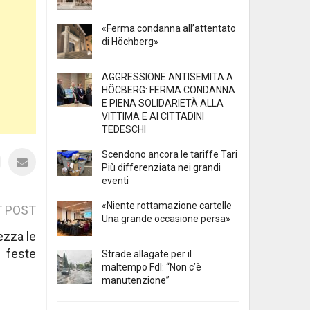
«Ferma condanna all’attentato
di Höchberg»
AGGRESSIONE ANTISEMITA A
HÖCBERG: FERMA CONDANNA
E PIENA SOLIDARIETÀ ALLA
VITTIMA E AI CITTADINI
TEDESCHI
Scendono ancora le tariffe Tari
Più differenziata nei grandi
eventi
«Niente rottamazione cartelle
 POST
Una grande occasione persa»
ezza le
feste
Strade allagate per il
maltempo FdI: “Non c’è
manutenzione”