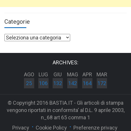
Categorie
Categorie
ARCHIVES:
AGO
LUG
GIU
MAG
APR
MAR
25
106
132
142
164
172
© Copyright 2016 BASTIA.IT - Gli articoli di stampa
vengono riportati in conformita' al D.L. 9 aprile 2003,
n_68 art 65 comma 1
Privacy
Cookie Policy
Preferenze privacy