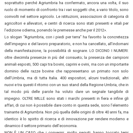
soprattutto perché Agriumbria ha confermato, ancora una volta, il suo
ruolo di momento di confronto tra i vari soggetti che, a vario titolo, sono
coinvolti nel settore agricolo. Le istituzioni, associazioni di categoria di
agricoltori e allevatori, e centri di ricerca sono stati presenti e vitali per
l’edizione odierna, ponendo le premesse anche per il 2012».
Lo slogan “Agriumbria, con i piedi per terra” ha favorito la concretezza
dell’impegno e del lavoro preparatorio, e non ha cancellato, all’indomani
della manifestazione, la possibilità di sognare. LO DICONO I NUMERI:
oltre diecimila presenze in più del consueto; la presenza dei campioni
animali esposti, 500 capi tra bovini, caprini e ovini, ma con un importante
dominio delle razze bovine che rappresentano un primato non solo
dell’Umbria, ma di tutta Italia. 400 espositori, alcuni tradizionali, altri
nuovi e tra questi il ritorno con un suo stand della Regione Umbria, che in
tal modo più delle parole ha voluto dare un segnale tangibile di
impegno. OLTRE MILLE sono stati i marchi presenti in fiera e infine gli
affari, di cui non è possibile dare conto in questa sede, sono l’elemento
trainante di Agriumbria. Non più quella delle origini di oltre 40 anni fa, ma
identico è lo spirito di ricerca e di innovazione per rendere moderno e
dinamico il settore primario dell’economia.
NON È UN CASO che i convegni, molto seguiti, hanno toccato temi