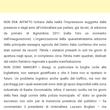
NON ERA AFFATTO lontana dalla realtà l’impressione suggerita dalle
presenze e dagli arrivi all’Umbriafiere per parlare, già da ieri, di edizione
da primato di Agriumbria 2011 (nella foto un momento
dell’inaugurazione). L’organizzazione della quarantatreesima edizione
della principale rassegna agricola del Centro Italia conferma che sono
stati numeri da record: 70mila i visitatori presenti in soli tre giorni
di
apertura negli spazi, in complesso circa 70mila metri quadrati, dedicati
dal centro fieristico regionale a questa manifestazione.
NON SONO MANCATI i disagi; in particolare le lunghe code alle
biglietterie, non sempre giustificate e che è bene non si ripetano in
futuro. Un problema logistico anche quello del traffico, ma non dei
parcheggi per i quali essenziali sono stati gli spazi disponibili nella zona
industriale di Bastia. Encomiabile, infine, il servizio svolto nei tre giorni
della fiera dagli uomini della polizia municipale. «E’ stato un grande
successo non solo per la massiccia presenza del pubblico — ha
commentato il presidente di Umbriafiere, Lazzaro Bogliari — ma