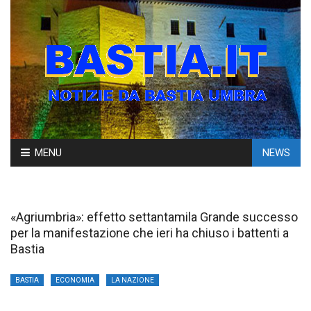
Skip
MENU
NEWS
to
content
«Agriumbria»: effetto settantamila Grande successo
per la manifestazione che ieri ha chiuso i battenti a
Bastia
BASTIA
ECONOMIA
LA NAZIONE