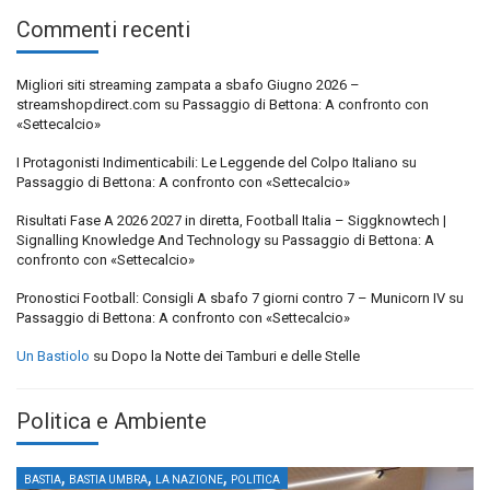
Commenti recenti
Migliori siti streaming zampata a sbafo Giugno 2026 –
streamshopdirect.com
su
Passaggio di Bettona: A confronto con
«Settecalcio»
I Protagonisti Indimenticabili: Le Leggende del Colpo Italiano
su
Passaggio di Bettona: A confronto con «Settecalcio»
Risultati Fase A 2026 2027 in diretta, Football Italia – Siggknowtech |
Signalling Knowledge And Technology
su
Passaggio di Bettona: A
confronto con «Settecalcio»
Pronostici Football: Consigli A sbafo 7 giorni contro 7 – Municorn IV
su
Passaggio di Bettona: A confronto con «Settecalcio»
Un Bastiolo
su
Dopo la Notte dei Tamburi e delle Stelle
Politica e Ambiente
,
,
,
BASTIA
BASTIA UMBRA
LA NAZIONE
POLITICA