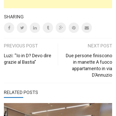
SHARING
Post
PREVIOUS POST
NEXT POST
navigation
Luzi: “Io in D? Devo dire
Due persone finiscono
grazie al Bastia”
in manette A fuoco
appartamento in via
D’Annuzio
RELATED POSTS