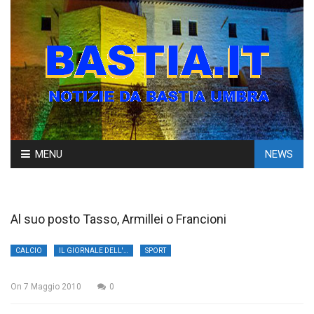
Skip
MENU
NEWS
to
content
Al suo posto Tasso, Armillei o Francioni
CALCIO
IL GIORNALE DELL'UMBRIA
SPORT
On
7 Maggio 2010
0