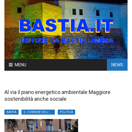
Skip
MENU
NEWS
to
content
Al via il piano energetico ambientale Maggiore
sostenibilità anche sociale
BASTIA
IL CORRIERE DELL'UMBRIA
POLITICA