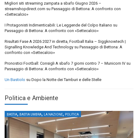
Migliori siti streaming zampata a sbafo Giugno 2026 –
streamshopdirect.com
su
Passaggio di Bettona: A confronto con
«Settecalcio»
I Protagonisti Indimenticabili: Le Leggende del Colpo Italiano
su
Passaggio di Bettona: A confronto con «Settecalcio»
Risultati Fase A 2026 2027 in diretta, Football Italia – Siggknowtech |
Signalling Knowledge And Technology
su
Passaggio di Bettona: A
confronto con «Settecalcio»
Pronostici Football: Consigli A sbafo 7 giorni contro 7 – Municorn IV
su
Passaggio di Bettona: A confronto con «Settecalcio»
Un Bastiolo
su
Dopo la Notte dei Tamburi e delle Stelle
Politica e Ambiente
,
,
,
BASTIA
BASTIA UMBRA
LA NAZIONE
POLITICA