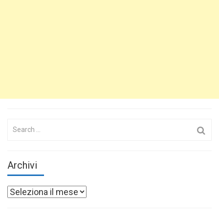
Search
for:
Archivi
Archivi