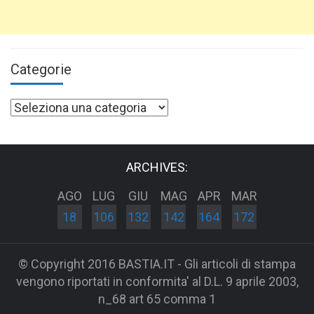
Categorie
Categorie
ARCHIVES:
AGO
LUG
GIU
MAG
APR
MAR
18
106
132
142
164
172
© Copyright 2016 BASTIA.IT - Gli articoli di stampa
vengono riportati in conformita' al D.L. 9 aprile 2003,
n_68 art 65 comma 1