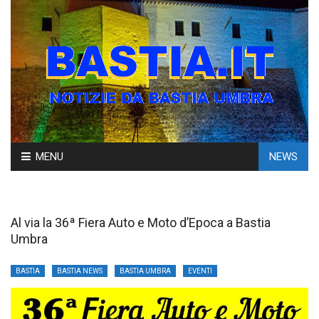
Skip
MENU
NEWS
to
content
Al via la 36ª Fiera Auto e Moto d’Epoca a Bastia
Umbra
BASTIA
BASTIA NEWS
BASTIA UMBRA
EVENTI