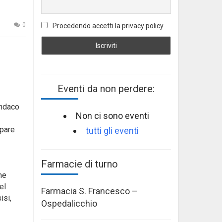
0
Procedendo accetti la privacy policy
Eventi da non perdere:
indaco
Non ci sono eventi
ipare
tutti gli eventi
Farmacie di turno
me
el
Farmacia S. Francesco –
isi,
Ospedalicchio