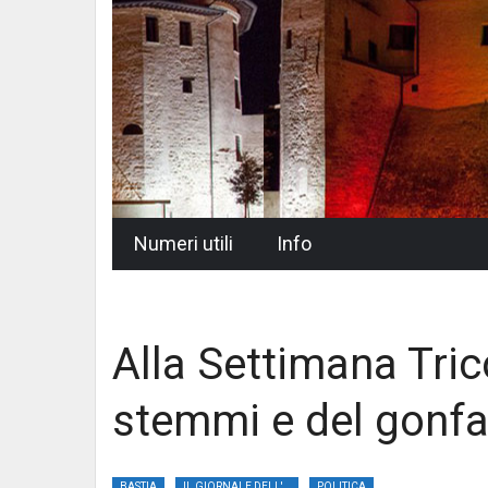
Skip
Numeri utili
Info
to
content
Alla Settimana Tric
stemmi e del gonf
BASTIA
IL GIORNALE DELL'UMBRIA
POLITICA