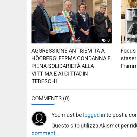
0
AGGRESSIONE ANTISEMITA A
Focus 
HÖCBERG: FERMA CONDANNA E
stasera
PIENA SOLIDARIETÀ ALLA
Framme
VITTIMA E AI CITTADINI
TEDESCHI
COMMENTS
(0)
You must be
logged in
to post a c
Questo sito utilizza Akismet per ri
commenti
.