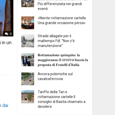
Più differenziata nei grandi
eventi
«Niente rottamazione cartelle
Una grande occasione persa»
0
Strade allagate per il
maltempo FdI: “Non c’è
i in un
manutenzione”
𝐑𝐨𝐭𝐭𝐚𝐦𝐚𝐳𝐢𝐨𝐧𝐞-𝐪𝐮i𝐧𝐪𝐮𝐢𝐞𝐬: 𝐥𝐚
𝐦𝐚𝐠𝐠𝐢𝐨𝐫𝐚𝐧𝐳𝐚 di sinistra 𝐛𝐨𝐜𝐜𝐢𝐚 𝐥𝐚
𝐩𝐫𝐨𝐩𝐨𝐬𝐭𝐚 𝐝𝐢 𝐅𝐫𝐚𝐭𝐞𝐥𝐥𝐢 𝐝’𝐈𝐭𝐚𝐥𝐢𝐚
Ancora polemiche sul
cavalcaferrovia
Tariffe della Tari e
rottamazione cartelle Il
consiglio di Bastia chiamato a
i dai
decidere