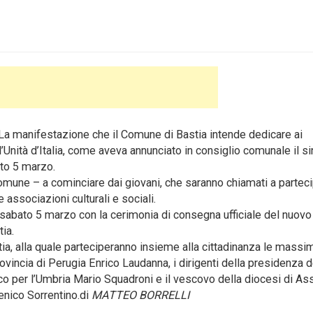
La manifestazione che il Comune di Bastia intende dedicare ai
’Unità d’Italia, come aveva annunciato in consiglio comunale il s
ato 5 marzo.
Comune – a cominciare dai giovani, che saranno chiamati a partec
e associazioni culturali e sociali.
 sabato 5 marzo con la cerimonia di consegna ufficiale del nuovo
ia.
ia, alla quale parteciperanno insieme alla cittadinanza le massi
 Provincia di Perugia Enrico Laudanna, i dirigenti della presidenza d
ico per l’Umbria Mario Squadroni e il vescovo della diocesi di Ass
nico Sorrentino.di
MATTEO BORRELLI