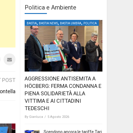
Politica e Ambiente
,
,
,
BASTIA
BASTIA NEWS
BASTIA UMBRA
POLITICA
AGGRESSIONE ANTISEMITA A
 POST
HÖCBERG: FERMA CONDANNA E
ontella
PIENA SOLIDARIETÀ ALLA
VITTIMA E AI CITTADINI
TEDESCHI
By
Gianluca
/
5 Agosto 2026
Scendono ancora le tariffe Tari