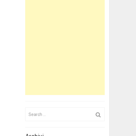
Search
for: