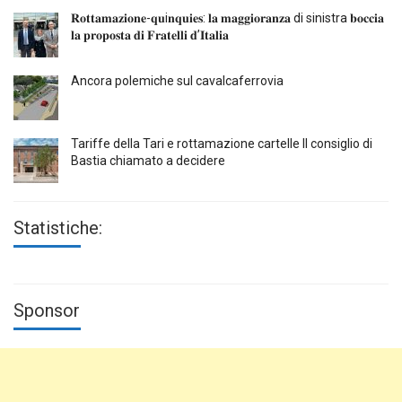
𝐑𝐨𝐭𝐭𝐚𝐦𝐚𝐳𝐢𝐨𝐧𝐞-𝐪𝐮i𝐧𝐪𝐮𝐢𝐞𝐬: 𝐥𝐚 𝐦𝐚𝐠𝐠𝐢𝐨𝐫𝐚𝐧𝐳𝐚 di sinistra 𝐛𝐨𝐜𝐜𝐢𝐚
𝐥𝐚 𝐩𝐫𝐨𝐩𝐨𝐬𝐭𝐚 𝐝𝐢 𝐅𝐫𝐚𝐭𝐞𝐥𝐥𝐢 𝐝’𝐈𝐭𝐚𝐥𝐢𝐚
Ancora polemiche sul cavalcaferrovia
Tariffe della Tari e rottamazione cartelle Il consiglio di
Bastia chiamato a decidere
Statistiche:
Sponsor