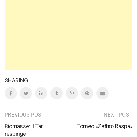
SHARING
Post
PREVIOUS POST
NEXT POST
navigation
Biomasse: il Tar
Torneo «Zeffiro Raspa»
respinge