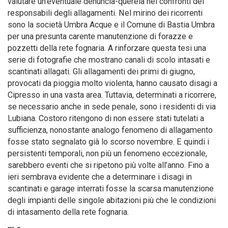
valutare un’eventuale denuncia-querela nei confronti dei
responsabili degli allagamenti. Nel mirino dei ricorrenti
sono la società Umbra Acque e il Comune di Bastia Umbra
per una presunta carente manutenzione di forazze e
pozzetti della rete fognaria. A rinforzare questa tesi una
serie di fotografie che mostrano canali di scolo intasati e
scantinati allagati. Gli allagamenti dei primi di giugno,
provocati da pioggia molto violenta, hanno causato disagi a
Cipresso in una vasta area. Tuttavia, determinati a ricorrere,
se necessario anche in sede penale, sono i residenti di via
Lubiana. Costoro ritengono di non essere stati tutelati a
sufficienza, nonostante analogo fenomeno di allagamento
fosse stato segnalato già lo scorso novembre. E quindi i
persistenti temporali, non più un fenomeno eccezionale,
sarebbero eventi che si ripetono più volte all’anno. Fino a
ieri sembrava evidente che a determinare i disagi in
scantinati e garage interrati fosse la scarsa manutenzione
degli impianti delle singole abitazioni più che le condizioni
di intasamento della rete fognaria.