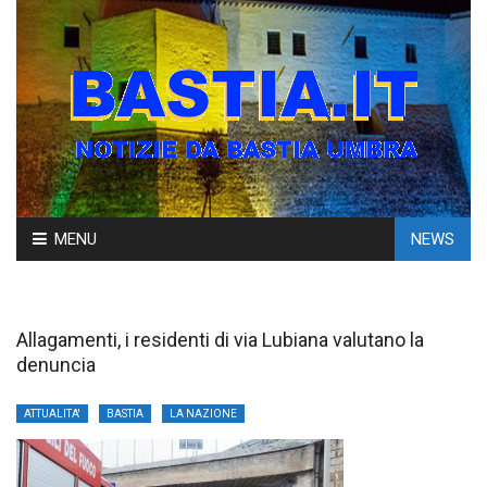
Skip
MENU
NEWS
to
content
Allagamenti, i residenti di via Lubiana valutano la
denuncia
ATTUALITA'
BASTIA
LA NAZIONE