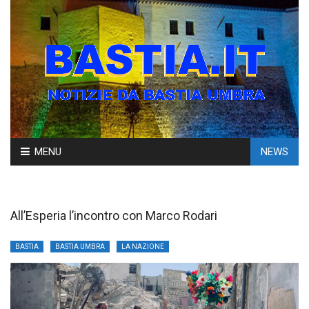
Skip
MENU
NEWS
to
content
All’Esperia l’incontro con Marco Rodari
BASTIA
BASTIA UMBRA
LA NAZIONE