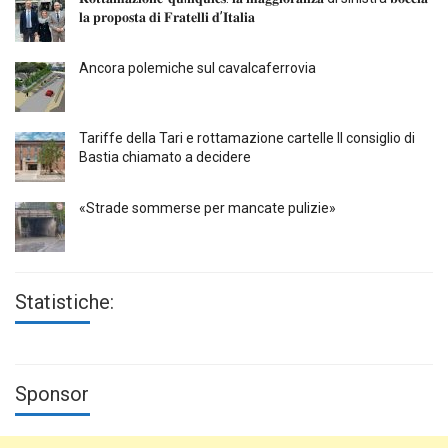
𝐥𝐚 𝐩𝐫𝐨𝐩𝐨𝐬𝐭𝐚 𝐝𝐢 𝐅𝐫𝐚𝐭𝐞𝐥𝐥𝐢 𝐝’𝐈𝐭𝐚𝐥𝐢𝐚
Ancora polemiche sul cavalcaferrovia
Tariffe della Tari e rottamazione cartelle Il consiglio di
Bastia chiamato a decidere
«Strade sommerse per mancate pulizie»
Statistiche:
Sponsor