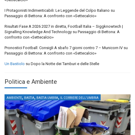
I Protagonisti Indimenticabili: Le Leggende del Colpo Italiano
su
Passaggio di Bettona: A confronto con «Settecalcio»
Risultati Fase A 2026 2027 in diretta, Football Italia – Siggknowtech |
Signalling Knowledge And Technology
su
Passaggio di Bettona: A
confronto con «Settecalcio»
Pronostici Football: Consigli A sbafo 7 giorni contro 7 – Municorn IV
su
Passaggio di Bettona: A confronto con «Settecalcio»
Un Bastiolo
su
Dopo la Notte dei Tamburi e delle Stelle
Politica e Ambiente
,
,
,
AMBIENTE
BASTIA
BASTIA UMBRA
IL CORRIERE DELL'UMBRIA