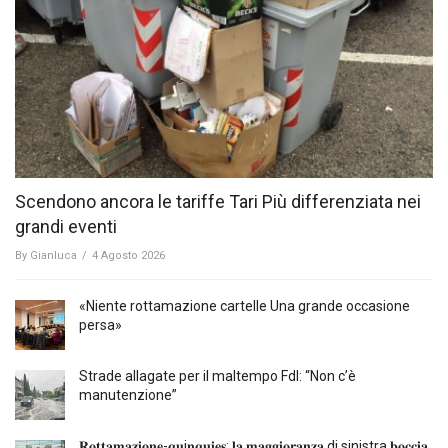
Scendono ancora le tariffe Tari Più differenziata nei
grandi eventi
By
Gianluca
/
4 Agosto 2026
«Niente rottamazione cartelle Una grande occasione
persa»
Strade allagate per il maltempo FdI: “Non c’è
manutenzione”
𝐑𝐨𝐭𝐭𝐚𝐦𝐚𝐳𝐢𝐨𝐧𝐞-𝐪𝐮i𝐧𝐪𝐮𝐢𝐞𝐬: 𝐥𝐚 𝐦𝐚𝐠𝐠𝐢𝐨𝐫𝐚𝐧𝐳𝐚 di sinistra 𝐛𝐨𝐜𝐜𝐢𝐚