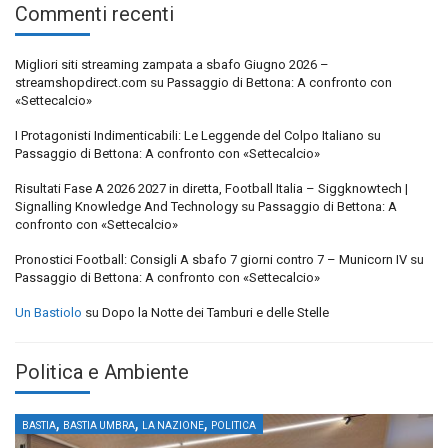
Commenti recenti
Migliori siti streaming zampata a sbafo Giugno 2026 –
streamshopdirect.com
su
Passaggio di Bettona: A confronto con
«Settecalcio»
I Protagonisti Indimenticabili: Le Leggende del Colpo Italiano
su
Passaggio di Bettona: A confronto con «Settecalcio»
Risultati Fase A 2026 2027 in diretta, Football Italia – Siggknowtech |
Signalling Knowledge And Technology
su
Passaggio di Bettona: A
confronto con «Settecalcio»
Pronostici Football: Consigli A sbafo 7 giorni contro 7 – Municorn IV
su
Passaggio di Bettona: A confronto con «Settecalcio»
Un Bastiolo
su
Dopo la Notte dei Tamburi e delle Stelle
Politica e Ambiente
,
,
,
BASTIA
BASTIA UMBRA
LA NAZIONE
POLITICA