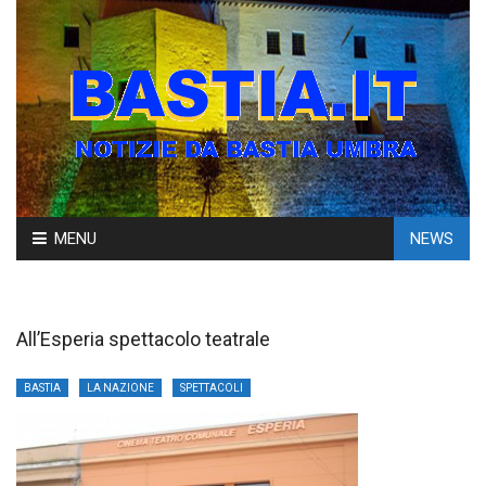
Skip
MENU
NEWS
to
content
All’Esperia spettacolo teatrale
BASTIA
LA NAZIONE
SPETTACOLI