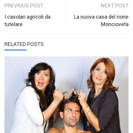
Post
PREVIOUS POST
NEXT POST
navigation
I casolari agricoli da
La nuova casa del rione
tutelare
Moncioveta
RELATED POSTS