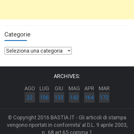
Categorie
Categorie
ARCHIVES:
AGO
LUG
GIU
MAG
APR
MAR
22
106
132
142
164
172
© Copyright 2016 BASTIA.IT - Gli articoli di stampa
vengono riportati in conformita' al D.L. 9 aprile 2003,
n_68 art 65 comma 1