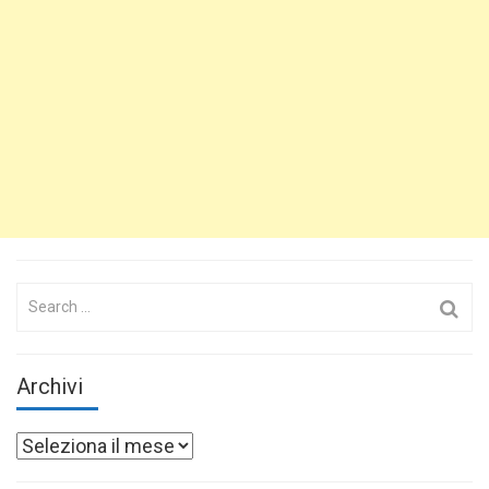
Search
for:
Archivi
Archivi