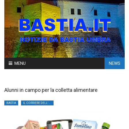
Skip
MENU
NEWS
to
content
Alunni in campo per la colletta alimentare
BASTIA
IL CORRIERE DELL'UMBRIA