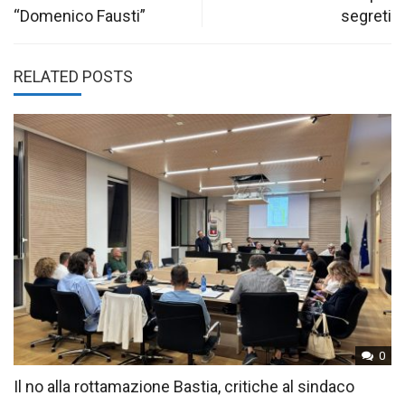
navigation
“Domenico Fausti”
segreti
RELATED POSTS
0
Il no alla rottamazione Bastia, critiche al sindaco