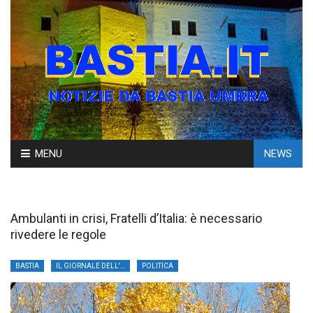
Skip
MENU
NEWS
to
content
Ambulanti in crisi, Fratelli d’Italia: è necessario
rivedere le regole
BASTIA
IL GIORNALE DELL'UMBRIA
POLITICA