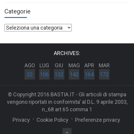
Categorie
Categorie
ARCHIVES:
AGO
LUG
GIU
MAG
APR
MAR
22
106
132
142
164
172
© Copyright 2016 BASTIA.IT - Gli articoli di stampa
vengono riportati in conformita' al D.L. 9 aprile 2003,
n_68 art 65 comma 1
Privacy
Cookie Policy
Preferenze privacy