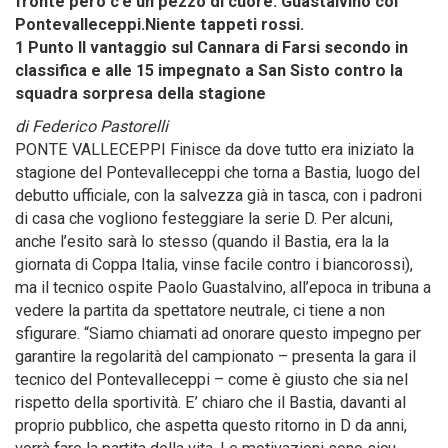
fronte però c’è un pezzo di cuore: Guastalvino col
Pontevalleceppi.Niente tappeti rossi.
1 Punto Il vantaggio sul Cannara di Farsi secondo in
classifica e alle 15 impegnato a San Sisto contro la
squadra sorpresa della stagione
di Federico Pastorelli
PONTE VALLECEPPI Finisce da dove tutto era iniziato la
stagione del Pontevalleceppi che torna a Bastia, luogo del
debutto ufficiale, con la salvezza già in tasca, con i padroni
di casa che vogliono festeggiare la serie D. Per alcuni,
anche l’esito sarà lo stesso (quando il Bastia, era la la
giornata di Coppa Italia, vinse facile contro i biancorossi),
ma il tecnico ospite Paolo Guastalvino, all’epoca in tribuna a
vedere la partita da spettatore neutrale, ci tiene a non
sfigurare. “Siamo chiamati ad onorare questo impegno per
garantire la regolarità del campionato – presenta la gara il
tecnico del Pontevalleceppi – come è giusto che sia nel
rispetto della sportività. E’ chiaro che il Bastia, davanti al
proprio pubblico, che aspetta questo ritorno in D da anni,