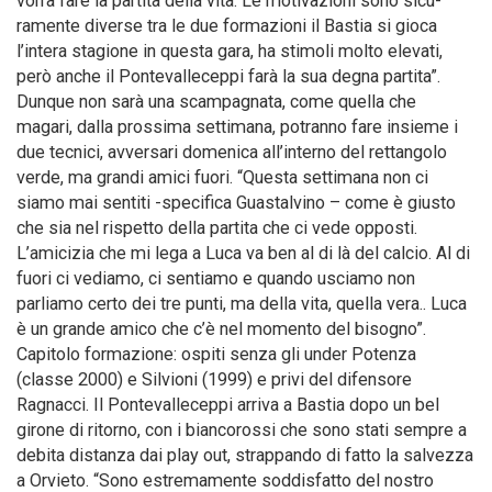
vorrà fare la partita della vita. Le motivazioni sono sicu-
ramente diverse tra le due formazioni il Bastia si gioca
l’intera stagione in questa gara, ha stimoli molto elevati,
però anche il Pontevalleceppi farà la sua degna partita”.
Dunque non sarà una scampagnata, come quella che
magari, dalla prossima settimana, potranno fare insieme i
due tecnici, avversari domenica all’interno del rettangolo
verde, ma grandi amici fuori. “Questa settimana non ci
siamo mai sentiti -specifica Guastalvino – come è giusto
che sia nel rispetto della partita che ci vede opposti.
L’amicizia che mi lega a Luca va ben al di là del calcio. Al di
fuori ci vediamo, ci sentiamo e quando usciamo non
parliamo certo dei tre punti, ma della vita, quella vera.. Luca
è un grande amico che c’è nel momento del bisogno”.
Capitolo formazione: ospiti senza gli under Potenza
(classe 2000) e Silvioni (1999) e privi del difensore
Ragnacci. Il Pontevalleceppi arriva a Bastia dopo un bel
girone di ritorno, con i biancorossi che sono stati sempre a
debita distanza dai play out, strappando di fatto la salvezza
a Orvieto. “Sono estremamente soddisfatto del nostro