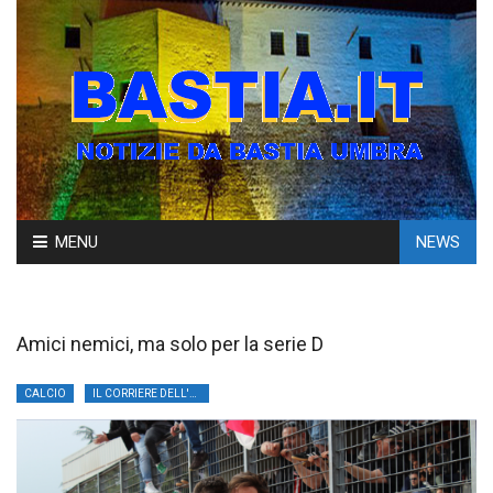
Skip
MENU
NEWS
to
content
Amici nemici, ma solo per la serie D
CALCIO
IL CORRIERE DELL'UMBRIA