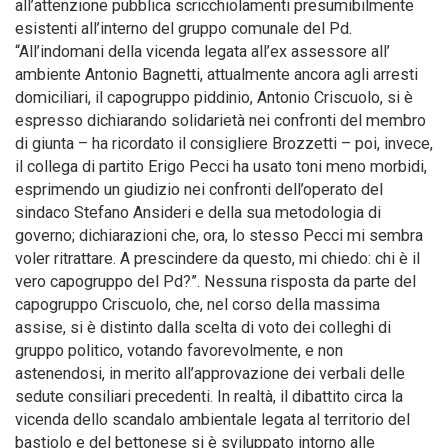
all’attenzione pubblica scricchiolamenti presumibilmente
esistenti all’interno del gruppo comunale del Pd.
“All’indomani della vicenda legata all’ex assessore all’
ambiente Antonio Bagnetti, attualmente ancora agli arresti
domiciliari, il capogruppo piddinio, Antonio Criscuolo, si è
espresso dichiarando solidarietà nei confronti del membro
di giunta – ha ricordato il consigliere Brozzetti – poi, invece,
il collega di partito Erigo Pecci ha usato toni meno morbidi,
esprimendo un giudizio nei confronti dell’operato del
sindaco Stefano Ansideri e della sua metodologia di
governo; dichiarazioni che, ora, lo stesso Pecci mi sembra
voler ritrattare. A prescindere da questo, mi chiedo: chi è il
vero capogruppo del Pd?”. Nessuna risposta da parte del
capogruppo Criscuolo, che, nel corso della massima
assise, si è distinto dalla scelta di voto dei colleghi di
gruppo politico, votando favorevolmente, e non
astenendosi, in merito all’approvazione dei verbali delle
sedute consiliari precedenti. In realtà, il dibattito circa la
vicenda dello scandalo ambientale legata al territorio del
bastiolo e del bettonese si è sviluppato intorno alle