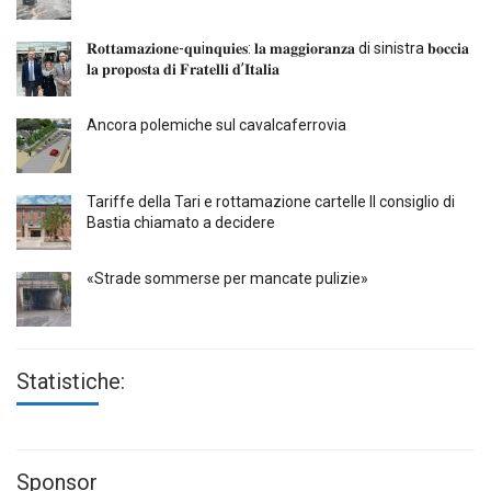
𝐑𝐨𝐭𝐭𝐚𝐦𝐚𝐳𝐢𝐨𝐧𝐞-𝐪𝐮i𝐧𝐪𝐮𝐢𝐞𝐬: 𝐥𝐚 𝐦𝐚𝐠𝐠𝐢𝐨𝐫𝐚𝐧𝐳𝐚 di sinistra 𝐛𝐨𝐜𝐜𝐢𝐚
𝐥𝐚 𝐩𝐫𝐨𝐩𝐨𝐬𝐭𝐚 𝐝𝐢 𝐅𝐫𝐚𝐭𝐞𝐥𝐥𝐢 𝐝’𝐈𝐭𝐚𝐥𝐢𝐚
Ancora polemiche sul cavalcaferrovia
Tariffe della Tari e rottamazione cartelle Il consiglio di
Bastia chiamato a decidere
«Strade sommerse per mancate pulizie»
Statistiche:
Sponsor