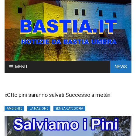
Skip
MENU
NEWS
to
content
«Otto pini saranno salvati Successo a metà»
AMBIENTE
LA NAZIONE
SENZA CATEGORIA