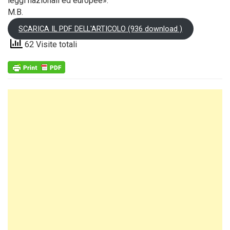
leggi nazionali ed europee».
M.B.
SCARICA IL PDF DELL'ARTICOLO (936 download )
62 Visite totali