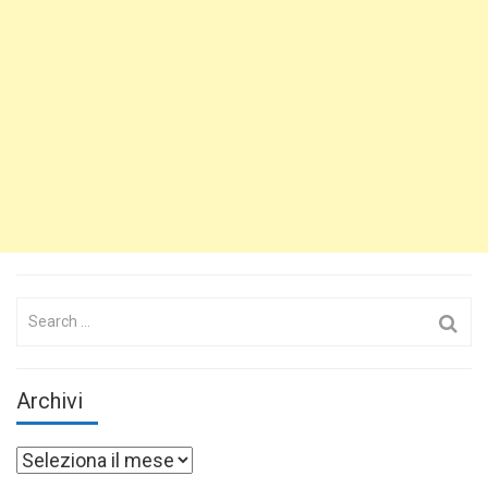
Search
for:
Archivi
Archivi