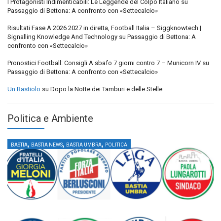
I Protagonisti Indimenticabili: Le Leggende del Colpo Italiano
su
Passaggio di Bettona: A confronto con «Settecalcio»
Risultati Fase A 2026 2027 in diretta, Football Italia – Siggknowtech |
Signalling Knowledge And Technology
su
Passaggio di Bettona: A
confronto con «Settecalcio»
Pronostici Football: Consigli A sbafo 7 giorni contro 7 – Municorn IV
su
Passaggio di Bettona: A confronto con «Settecalcio»
Un Bastiolo
su
Dopo la Notte dei Tamburi e delle Stelle
Politica e Ambiente
,
,
,
BASTIA
BASTIA NEWS
BASTIA UMBRA
POLITICA