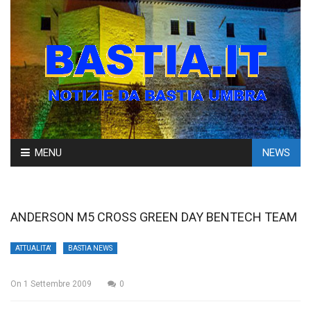
Skip
MENU
NEWS
to
content
ANDERSON M5 CROSS GREEN DAY BENTECH TEAM
ATTUALITA'
BASTIA NEWS
On
1 Settembre 2009
0