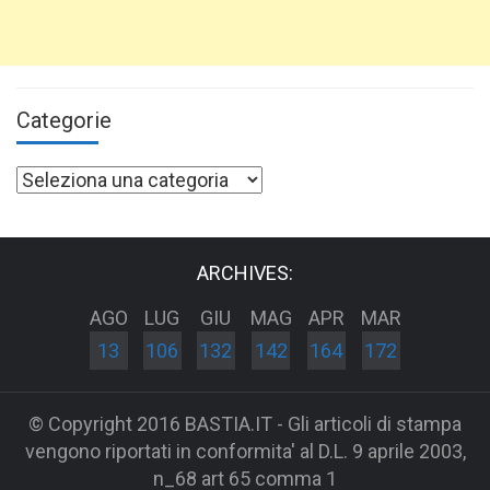
Categorie
Categorie
ARCHIVES:
AGO
LUG
GIU
MAG
APR
MAR
13
106
132
142
164
172
© Copyright 2016 BASTIA.IT - Gli articoli di stampa
vengono riportati in conformita' al D.L. 9 aprile 2003,
n_68 art 65 comma 1