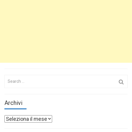
Search
for:
Archivi
Archivi