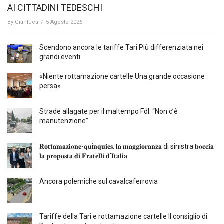
AI CITTADINI TEDESCHI
By
Gianluca
/
5 Agosto 2026
Scendono ancora le tariffe Tari Più differenziata nei
grandi eventi
«Niente rottamazione cartelle Una grande occasione
persa»
Strade allagate per il maltempo FdI: “Non c’è
manutenzione”
𝐑𝐨𝐭𝐭𝐚𝐦𝐚𝐳𝐢𝐨𝐧𝐞-𝐪𝐮i𝐧𝐪𝐮𝐢𝐞𝐬: 𝐥𝐚 𝐦𝐚𝐠𝐠𝐢𝐨𝐫𝐚𝐧𝐳𝐚 di sinistra 𝐛𝐨𝐜𝐜𝐢𝐚
𝐥𝐚 𝐩𝐫𝐨𝐩𝐨𝐬𝐭𝐚 𝐝𝐢 𝐅𝐫𝐚𝐭𝐞𝐥𝐥𝐢 𝐝’𝐈𝐭𝐚𝐥𝐢𝐚
Ancora polemiche sul cavalcaferrovia
Tariffe della Tari e rottamazione cartelle Il consiglio di