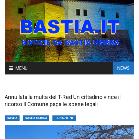
Skip
MENU
NEWS
to
content
Annullata la multa del T-Red Un cittadino vince il
ricorso Il Comune paga le spese legali
BASTIA
BASTIA UMBRA
LA NAZIONE