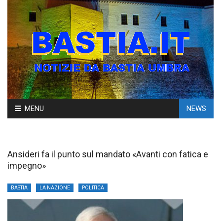
Skip
MENU
NEWS
to
content
Ansideri fa il punto sul mandato «Avanti con fatica e
impegno»
BASTIA
LA NAZIONE
POLITICA