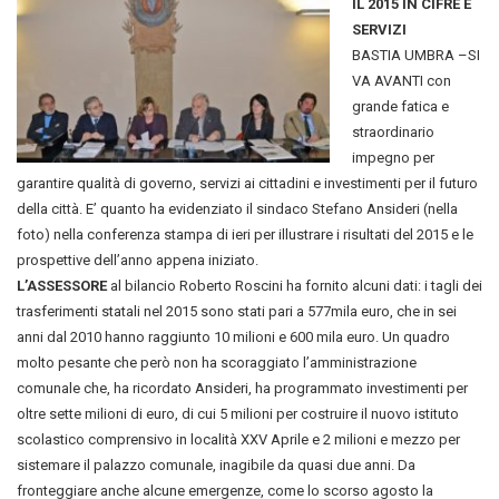
IL 2015 IN CIFRE E
SERVIZI
BASTIA UMBRA –SI
VA AVANTI con
grande fatica e
straordinario
impegno per
garantire qualità di governo, servizi ai cittadini e investimenti per il futuro
della città. E’ quanto ha evidenziato il sindaco Stefano Ansideri (nella
foto) nella conferenza stampa di ieri per illustrare i risultati del 2015 e le
prospettive dell’anno appena iniziato.
L’ASSESSORE
al bilancio Roberto Roscini ha fornito alcuni dati: i tagli dei
trasferimenti statali nel 2015 sono stati pari a 577mila euro, che in sei
anni dal 2010 hanno raggiunto 10 milioni e 600 mila euro. Un quadro
molto pesante che però non ha scoraggiato l’amministrazione
comunale che, ha ricordato Ansideri, ha programmato investimenti per
oltre sette milioni di euro, di cui 5 milioni per costruire il nuovo istituto
scolastico comprensivo in località XXV Aprile e 2 milioni e mezzo per
sistemare il palazzo comunale, inagibile da quasi due anni. Da
fronteggiare anche alcune emergenze, come lo scorso agosto la