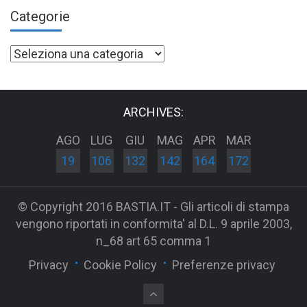
Categorie
Categorie
ARCHIVES:
AGO
LUG
GIU
MAG
APR
MAR
19
106
132
142
164
172
© Copyright 2016 BASTIA.IT - Gli articoli di stampa
vengono riportati in conformita' al D.L. 9 aprile 2003,
n_68 art 65 comma 1
Privacy
Cookie Policy
Preferenze privacy