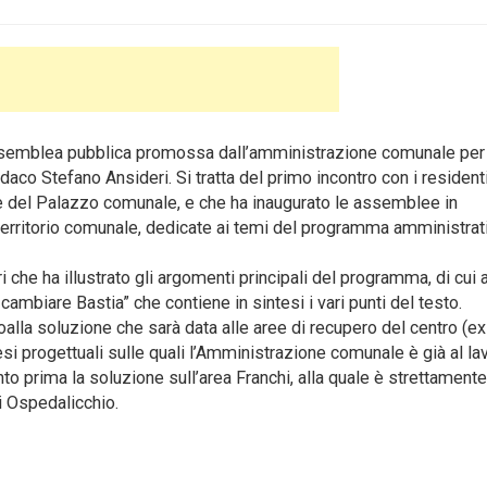
assemblea pubblica promossa dall’amministrazione comunale per 
daco Stefano Ansideri.
Si tratta del primo incontro con i resident
are del Palazzo comunale, e che ha inaugurato le assemblee in
l territorio comunale, dedicate ai temi del programma amministrat
i che ha illustrato gli argomenti principali del programma, di cui a
 cambiare Bastia” che contiene in sintesi i vari punti del testo.
atoalla soluzione che sarà data alle aree di recupero del centro (ex
tesi progettuali sulle quali l’Amministrazione comunale è già al la
anto prima la soluzione sull’area Franchi, alla quale è strettament
di Ospedalicchio.