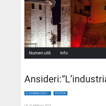
Skip
Numeri utili
Info
to
content
Ansideri:“L’industria
IL GIORNALE DELL'UMBRIA
POLITICA
On
20 Febbraio 2010