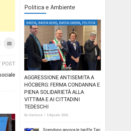
Politica e Ambiente
,
,
,
BASTIA
BASTIA NEWS
BASTIA UMBRA
POLITICA
 POST
 sociale
AGGRESSIONE ANTISEMITA A
HÖCBERG: FERMA CONDANNA E
PIENA SOLIDARIETÀ ALLA
VITTIMA E AI CITTADINI
TEDESCHI
By
Gianluca
/
5 Agosto 2026
Scendono ancora le tariffe Tari