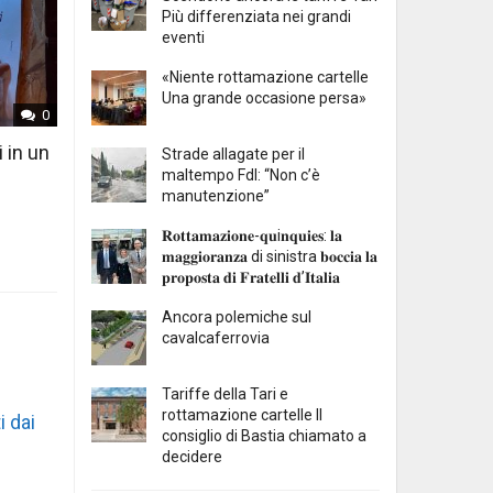
Più differenziata nei grandi
eventi
«Niente rottamazione cartelle
Una grande occasione persa»
0
i in un
Strade allagate per il
maltempo FdI: “Non c’è
manutenzione”
𝐑𝐨𝐭𝐭𝐚𝐦𝐚𝐳𝐢𝐨𝐧𝐞-𝐪𝐮i𝐧𝐪𝐮𝐢𝐞𝐬: 𝐥𝐚
𝐦𝐚𝐠𝐠𝐢𝐨𝐫𝐚𝐧𝐳𝐚 di sinistra 𝐛𝐨𝐜𝐜𝐢𝐚 𝐥𝐚
𝐩𝐫𝐨𝐩𝐨𝐬𝐭𝐚 𝐝𝐢 𝐅𝐫𝐚𝐭𝐞𝐥𝐥𝐢 𝐝’𝐈𝐭𝐚𝐥𝐢𝐚
Ancora polemiche sul
cavalcaferrovia
Tariffe della Tari e
rottamazione cartelle Il
i dai
consiglio di Bastia chiamato a
decidere