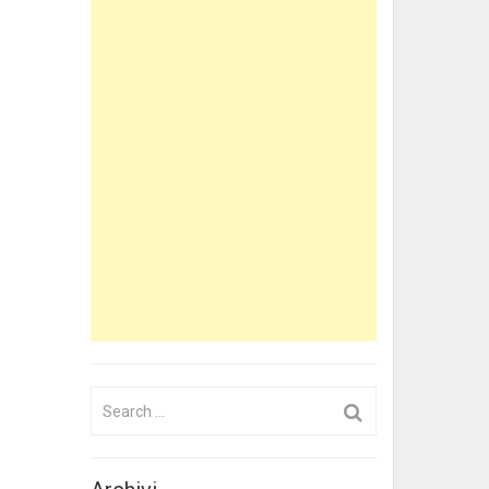
Search
for: