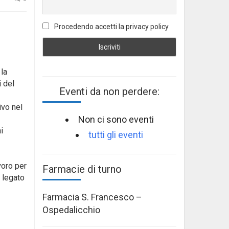
Procedendo accetti la privacy policy
la
i del
Eventi da non perdere:
ivo nel
Non ci sono eventi
i
tutti gli eventi
voro per
Farmacie di turno
e legato
Farmacia S. Francesco –
Ospedalicchio