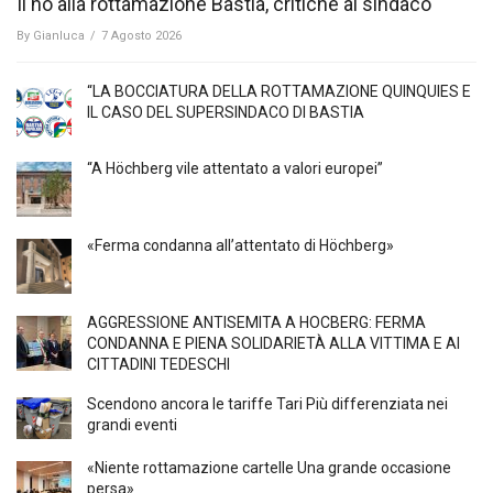
Il no alla rottamazione Bastia, critiche al sindaco
By
Gianluca
/
7 Agosto 2026
“LA BOCCIATURA DELLA ROTTAMAZIONE QUINQUIES E
IL CASO DEL SUPERSINDACO DI BASTIA
“A Höchberg vile attentato a valori europei”
«Ferma condanna all’attentato di Höchberg»
AGGRESSIONE ANTISEMITA A HÖCBERG: FERMA
CONDANNA E PIENA SOLIDARIETÀ ALLA VITTIMA E AI
CITTADINI TEDESCHI
Scendono ancora le tariffe Tari Più differenziata nei
grandi eventi
«Niente rottamazione cartelle Una grande occasione
persa»