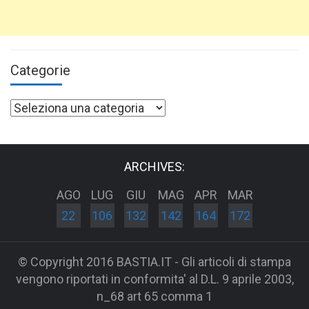
Categorie
Categorie
ARCHIVES:
AGO
LUG
GIU
MAG
APR
MAR
22
106
132
142
164
172
© Copyright 2016 BASTIA.IT - Gli articoli di stampa
vengono riportati in conformita' al D.L. 9 aprile 2003,
n_68 art 65 comma 1