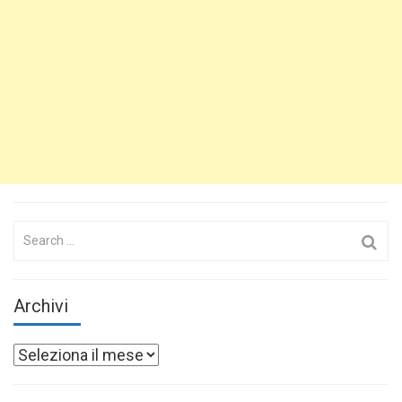
Search
for:
Archivi
Archivi