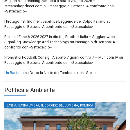
Migliori siti streaming zampata a sbafo Giugno 2026 –
streamshopdirect.com
su
Passaggio di Bettona: A confronto con
«Settecalcio»
I Protagonisti Indimenticabili: Le Leggende del Colpo Italiano
su
Passaggio di Bettona: A confronto con «Settecalcio»
Risultati Fase A 2026 2027 in diretta, Football Italia – Siggknowtech |
Signalling Knowledge And Technology
su
Passaggio di Bettona: A
confronto con «Settecalcio»
Pronostici Football: Consigli A sbafo 7 giorni contro 7 – Municorn IV
su
Passaggio di Bettona: A confronto con «Settecalcio»
Un Bastiolo
su
Dopo la Notte dei Tamburi e delle Stelle
Politica e Ambiente
,
,
,
BASTIA
BASTIA UMBRA
IL CORRIERE DELL'UMBRIA
POLITICA