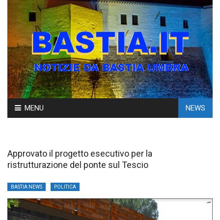
Skip
MENU
NEWS
to
content
Approvato il progetto esecutivo per la
ristrutturazione del ponte sul Tescio
BASTIA NEWS
POLITICA