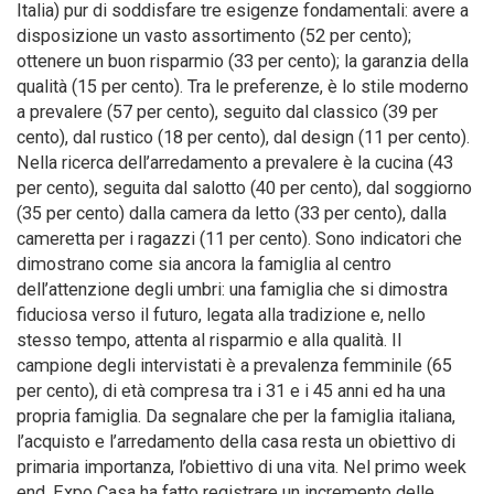
Italia) pur di soddisfare tre esigenze fondamentali: avere a
disposizione un vasto assortimento (52 per cento);
ottenere un buon risparmio (33 per cento); la garanzia della
qualità (15 per cento). Tra le preferenze, è lo stile moderno
a prevalere (57 per cento), seguito dal classico (39 per
cento), dal rustico (18 per cento), dal design (11 per cento).
Nella ricerca dell’arredamento a prevalere è la cucina (43
per cento), seguita dal salotto (40 per cento), dal soggiorno
(35 per cento) dalla camera da letto (33 per cento), dalla
cameretta per i ragazzi (11 per cento). Sono indicatori che
dimostrano come sia ancora la famiglia al centro
dell’attenzione degli umbri: una famiglia che si dimostra
fiduciosa verso il futuro, legata alla tradizione e, nello
stesso tempo, attenta al risparmio e alla qualità. Il
campione degli intervistati è a prevalenza femminile (65
per cento), di età compresa tra i 31 e i 45 anni ed ha una
propria famiglia. Da segnalare che per la famiglia italiana,
l’acquisto e l’arredamento della casa resta un obiettivo di
primaria importanza, l’obiettivo di una vita. Nel primo week
end, Expo Casa ha fatto registrare un incremento delle