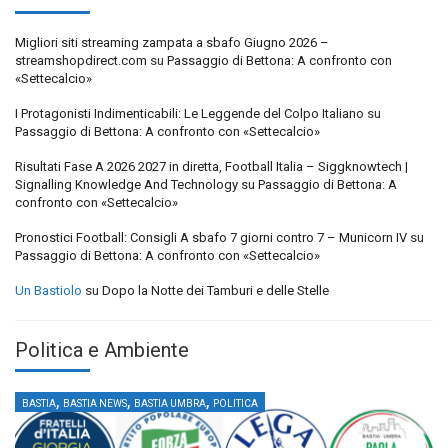
Migliori siti streaming zampata a sbafo Giugno 2026 –
streamshopdirect.com
su
Passaggio di Bettona: A confronto con
«Settecalcio»
I Protagonisti Indimenticabili: Le Leggende del Colpo Italiano
su
Passaggio di Bettona: A confronto con «Settecalcio»
Risultati Fase A 2026 2027 in diretta, Football Italia – Siggknowtech |
Signalling Knowledge And Technology
su
Passaggio di Bettona: A
confronto con «Settecalcio»
Pronostici Football: Consigli A sbafo 7 giorni contro 7 – Municorn IV
su
Passaggio di Bettona: A confronto con «Settecalcio»
Un Bastiolo
su
Dopo la Notte dei Tamburi e delle Stelle
Politica e Ambiente
,
,
,
BASTIA
BASTIA NEWS
BASTIA UMBRA
POLITICA