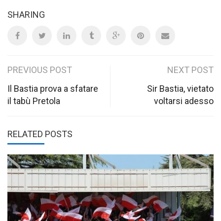
SHARING
Post
PREVIOUS POST
NEXT POST
navigation
Il Bastia prova a sfatare
Sir Bastia, vietato
il tabù Pretola
voltarsi adesso
RELATED POSTS