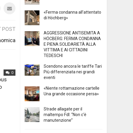
«Ferma condanna all’attentato
di Höchberg»
 POST
AGGRESSIONE ANTISEMITA A
HÖCBERG: FERMA CONDANNA
onomica
E PIENA SOLIDARIETÀ ALLA
VITTIMA E AI CITTADINI
TEDESCHI
Scendono ancora le tariffe Tari
Più differenziata nei grandi
0
eventi
mpus
o
«Niente rottamazione cartelle
Una grande occasione persa»
Strade allagate per il
maltempo FdI: “Non c’è
manutenzione”