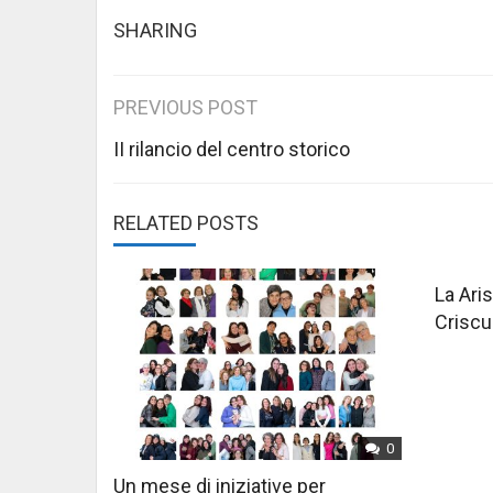
SHARING
Post
PREVIOUS POST
navigation
II rilancio del centro storico
RELATED POSTS
La Aris
Criscu
0
Un mese di iniziative per