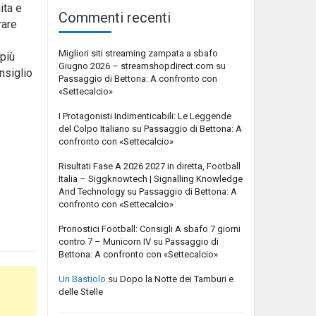
ita e
Commenti recenti
rare
Migliori siti streaming zampata a sbafo
più
Giugno 2026 – streamshopdirect.com
su
nsiglio
Passaggio di Bettona: A confronto con
«Settecalcio»
I Protagonisti Indimenticabili: Le Leggende
del Colpo Italiano
su
Passaggio di Bettona: A
confronto con «Settecalcio»
Risultati Fase A 2026 2027 in diretta, Football
Italia – Siggknowtech | Signalling Knowledge
And Technology
su
Passaggio di Bettona: A
confronto con «Settecalcio»
Pronostici Football: Consigli A sbafo 7 giorni
contro 7 – Municorn IV
su
Passaggio di
Bettona: A confronto con «Settecalcio»
Un Bastiolo
su
Dopo la Notte dei Tamburi e
delle Stelle