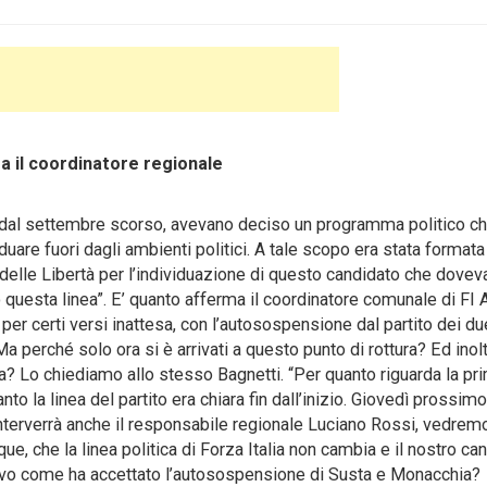
a il coordinatore regionale
à dal settembre scorso, avevano deciso un programma politico c
duare fuori dagli ambienti politici. A tale scopo era stata formata
a delle Libertà per l’individuazione di questo candidato che dovev
to questa linea”. E’ quanto afferma il coordinatore comunale di FI 
 per certi versi inattesa, con l’autosospensione dal partito dei du
perché solo ora si è arrivati a questo punto di rottura? Ed inolt
a? Lo chiediamo allo stesso Bagnetti. “Per quanto riguarda la pr
to la linea del partito era chiara fin dall’inizio. Giovedì prossimo
nterverrà anche il responsabile regionale Luciano Rossi, vedrem
ue, che la linea politica di Forza Italia non cambia e il nostro ca
ttivo come ha accettato l’autosospensione di Susta e Monacchia?