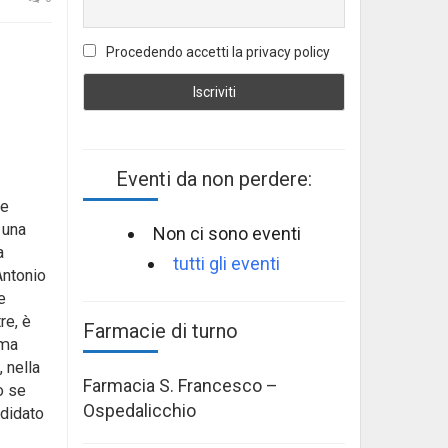
Procedendo accetti la privacy policy
Eventi da non perdere:
he
 una
Non ci sono eventi
a
tutti gli eventi
Antonio
e
re, è
Farmacie di turno
ima
, nella
Farmacia S. Francesco –
o se
Ospedalicchio
ndidato