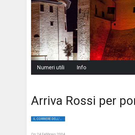
Skip
Numeri utili
Info
to
content
Arriva Rossi per po
IL CORRIERE DELL'UMBRIA
On
24 Febbraio 2004