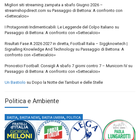
Migliori siti streaming zampata a sbafo Giugno 2026 –
streamshopdirect.com
su
Passaggio di Bettona: A confronto con
«Settecalcio»
I Protagonisti Indimenticabili: Le Leggende del Colpo Italiano
su
Passaggio di Bettona: A confronto con «Settecalcio»
Risultati Fase A 2026 2027 in diretta, Football Italia – Siggknowtech |
Signalling Knowledge And Technology
su
Passaggio di Bettona: A
confronto con «Settecalcio»
Pronostici Football: Consigli A sbafo 7 giorni contro 7 – Municorn IV
su
Passaggio di Bettona: A confronto con «Settecalcio»
Un Bastiolo
su
Dopo la Notte dei Tamburi e delle Stelle
Politica e Ambiente
,
,
,
BASTIA
BASTIA NEWS
BASTIA UMBRA
POLITICA