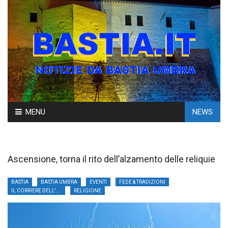
Skip
MENU
NEWS
to
content
Ascensione, torna il rito dell’alzamento delle reliquie
BASTIA
BASTIA UMBRA
EVENTI
FEDE & TRADIZIONI
IL CORRIERE DELL'UMBRIA
RELIGIONE