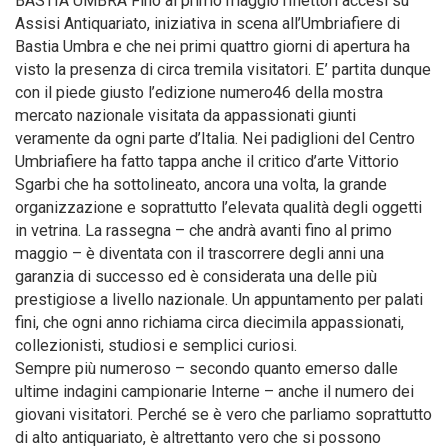
BASTIA UMBRA Fino al primo maggio riflettori accesi su
Assisi Antiquariato, iniziativa in scena all’Umbriafiere di
Bastia Umbra e che nei primi quattro giorni di apertura ha
visto la presenza di circa tremila visitatori. E’ partita dunque
con il piede giusto l’edizione numero46 della mostra
mercato nazionale visitata da appassionati giunti
veramente da ogni parte d’Italia. Nei padiglioni del Centro
Umbriafiere ha fatto tappa anche il critico d’arte Vittorio
Sgarbi che ha sottolineato, ancora una volta, la grande
organizzazione e soprattutto l’elevata qualità degli oggetti
in vetrina. La rassegna – che andrà avanti fino al primo
maggio – è diventata con il trascorrere degli anni una
garanzia di successo ed è considerata una delle più
prestigiose a livello nazionale. Un appuntamento per palati
fini, che ogni anno richiama circa diecimila appassionati,
collezionisti, studiosi e semplici curiosi.
Sempre più numeroso – secondo quanto emerso dalle
ultime indagini campionarie Interne – anche il numero dei
giovani visitatori. Perché se è vero che parliamo soprattutto
di alto antiquariato, è altrettanto vero che si possono