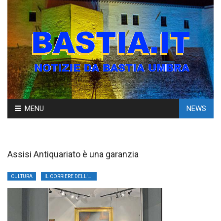
Skip
MENU
NEWS
to
content
Assisi Antiquariato è una garanzia
CULTURA
IL CORRIERE DELL'UMBRIA