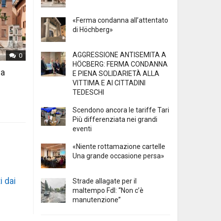
«Ferma condanna all’attentato
di Höchberg»
AGGRESSIONE ANTISEMITA A
0
HÖCBERG: FERMA CONDANNA
 a
E PIENA SOLIDARIETÀ ALLA
VITTIMA E AI CITTADINI
TEDESCHI
Scendono ancora le tariffe Tari
Più differenziata nei grandi
eventi
«Niente rottamazione cartelle
Una grande occasione persa»
i dai
Strade allagate per il
maltempo FdI: “Non c’è
manutenzione”