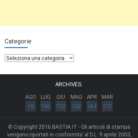
Categorie
Categorie
ARCHIVES:
AGO
LUG
GIU
MAG
APR
MAR
18
106
132
142
164
172
© Copyright 2016 BASTIA.IT - Gli articoli di stampa
vengono riportati in conformita' al D.L. 9 aprile 2003,