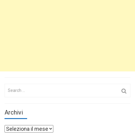
Search
for:
Archivi
Archivi