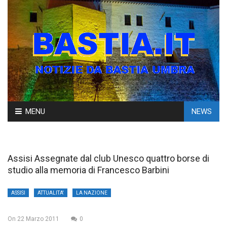
Skip
MENU
NEWS
to
content
Assisi Assegnate dal club Unesco quattro borse di
studio alla memoria di Francesco Barbini
ASSISI
ATTUALITA'
LA NAZIONE
On
22 Marzo 2011
0