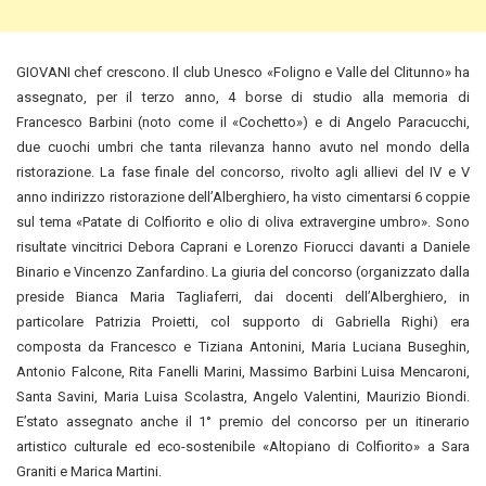
GIOVANI chef crescono. Il club Unesco «Foligno e Valle del Clitunno» ha
assegnato, per il terzo anno, 4 borse di studio alla memoria di
Francesco Barbini (noto come il «Cochetto») e di Angelo Paracucchi,
due cuochi umbri che tanta rilevanza hanno avuto nel mondo della
ristorazione. La fase finale del concorso, rivolto agli allievi del IV e
V
anno indirizzo ristorazione dell’Alberghiero, ha visto cimentarsi 6 coppie
sul tema «Patate di Colfiorito e olio di oliva extravergine umbro». Sono
risultate vincitrici Debora Caprani e Lorenzo Fiorucci davanti a Daniele
Binario e Vincenzo Zanfardino. La giuria del concorso (organizzato dalla
preside Bianca Maria Tagliaferri, dai docenti dell’Alberghiero, in
particolare Patrizia Proietti, col supporto di Gabriella Righi) era
composta da Francesco e Tiziana Antonini, Maria Luciana Buseghin,
Antonio Falcone, Rita Fanelli Marini, Massimo Barbini Luisa Mencaroni,
Santa Savini, Maria Luisa Scolastra, Angelo Valentini, Maurizio Biondi.
E’stato assegnato anche il 1° premio del concorso per un itinerario
artistico culturale ed eco-sostenibile «Altopiano di Colfiorito» a Sara
Graniti e Marica Martini.