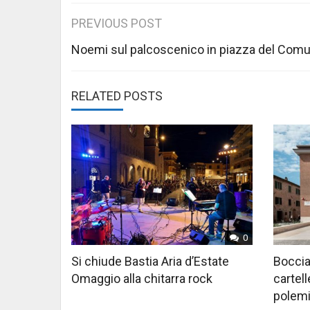
Post
PREVIOUS POST
navigation
Noemi sul palcoscenico in piazza del Com
RELATED POSTS
0
Si chiude Bastia Aria d’Estate
Boccia
Omaggio alla chitarra rock
cartell
polem