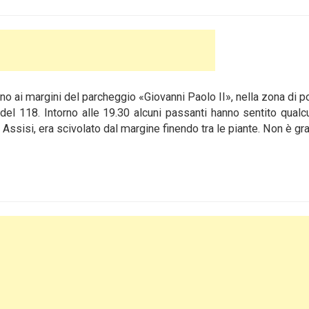
o ai margini del parcheggio «Giovanni Paolo II», nella zona di p
del 118. Intorno alle 19.30 alcuni passanti hanno sentito qual
 Assisi, era scivolato dal margine finendo tra le piante. Non è gr