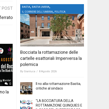
,
,
BASTIA
BASTIA UMBRA
 POST
,
IL CORRIERE DELL'UMBRIA
POLITICA
ferrato
Bocciata la rottamazione delle
cartelle esattoriali Imperversa la
polemica
By
Gianluca
/
8 Agosto 2026
Il no alla rottamazione Bastia,
0
critiche al sindaco
no la
“LA BOCCIATURA DELLA
ROTTAMAZIONE QUINQUIES E