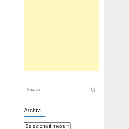
Search
for:
Archivi
Archivi