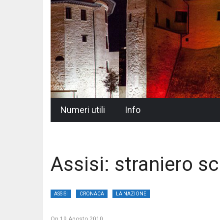
Skip
Numeri utili
Info
to
content
Assisi: straniero sc
ASSISI
CRONACA
LA NAZIONE
On
19 Agosto 2010