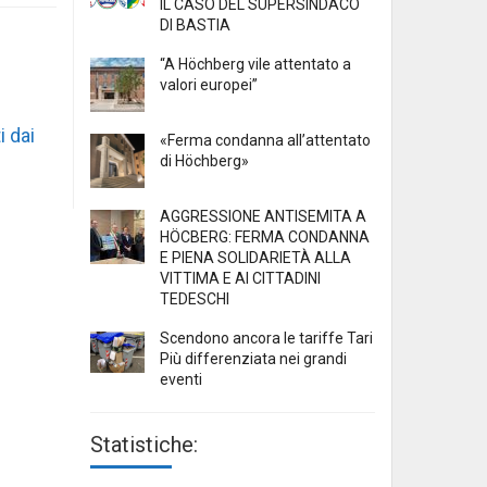
IL CASO DEL SUPERSINDACO
DI BASTIA
“A Höchberg vile attentato a
valori europei”
i dai
«Ferma condanna all’attentato
di Höchberg»
AGGRESSIONE ANTISEMITA A
HÖCBERG: FERMA CONDANNA
E PIENA SOLIDARIETÀ ALLA
VITTIMA E AI CITTADINI
TEDESCHI
Scendono ancora le tariffe Tari
Più differenziata nei grandi
eventi
Statistiche: