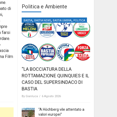
one.
Politica e Ambiente
nato di
i,
,
,
,
a
BASTIA
BASTIA NEWS
BASTIA UMBRA
POLITICA
empre
 farsi
rdare.
o
ascia
ina Film
“LA BOCCIATURA DELLA
ROTTAMAZIONE QUINQUIES E IL
CASO DEL SUPERSINDACO DI
BASTIA
By
Gianluca
/
6 Agosto 2026
“A Höchberg vile attentato a
valori europei”