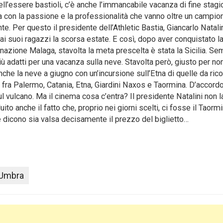
ell’essere bastioli, c’è anche l’immancabile vacanza di fine stagi
a con la passione e la professionalità che vanno oltre un campio
nte. Per questo il presidente dell’Athletic Bastia, Giancarlo Natalin
ai suoi ragazzi la scorsa estate. E così, dopo aver conquistato l
nazione Malaga, stavolta la meta prescelta è stata la Sicilia. S
iù adatti per una vacanza sulla neve. Stavolta però, giusto per non
he la neve a giugno con un’incursione sull’Etna di quelle da rico
o fra Palermo, Catania, Etna, Giardini Naxos e Taormina. D’accord
 vulcano. Ma il cinema cosa c’entra? Il presidente Natalini non l
uito anche il fatto che, proprio nei giorni scelti, ci fosse il Taorm
e dicono sia valsa decisamente il prezzo del biglietto…
 Umbra