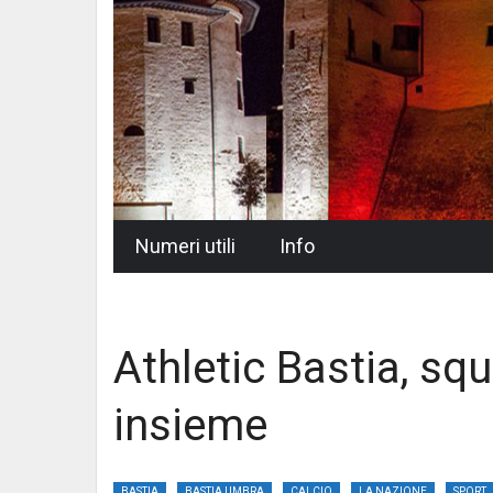
Skip
Numeri utili
Info
to
content
Athletic Bastia, s
insieme
BASTIA
BASTIA UMBRA
CALCIO
LA NAZIONE
SPORT