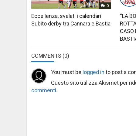
0
Eccellenza, svelati i calendari
“LA B
Subito derby tra Cannara e Bastia
ROTTA
CASO 
BASTI
COMMENTS
(0)
You must be
logged in
to post a c
Questo sito utilizza Akismet per ri
commenti
.