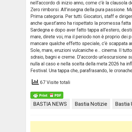
nell’accordo di inizio anno, come c’è la clausola d
Zero rimborsi. All’insegna della pura passione. M
Prima categoria. Per tutti. Giocatori, staff e dirige
anche quest’anno ha rispettato la promessa fatta 
Sardegna e dopo aver fatto tappa all’estero, desti
mare, direte voi, ma il periodo non è proprio dei p
mancare qualche effetto speciale, c’è scappata anc
Sole, mare, eruzioni vulcaniche e… cinema. Il tutt
sdraio, bagni e creme. D’accordo un’escursione sul
nulla al caso e nella scelta della meta 2026 ha infl
Festival. Una tappa che, parafrasando, le cronach
67 Visite totali
BASTIA NEWS
Bastia Notizie
Bastia