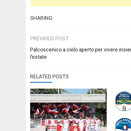
SHARING
Post
PREVIOUS POST
navigation
Palcoscenico a cielo aperto per vivere insi
l’estate
RELATED POSTS