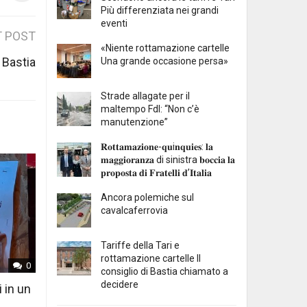
Più differenziata nei grandi
eventi
 POST
«Niente rottamazione cartelle
 Bastia
Una grande occasione persa»
Strade allagate per il
maltempo FdI: “Non c’è
manutenzione”
𝐑𝐨𝐭𝐭𝐚𝐦𝐚𝐳𝐢𝐨𝐧𝐞-𝐪𝐮i𝐧𝐪𝐮𝐢𝐞𝐬: 𝐥𝐚
𝐦𝐚𝐠𝐠𝐢𝐨𝐫𝐚𝐧𝐳𝐚 di sinistra 𝐛𝐨𝐜𝐜𝐢𝐚 𝐥𝐚
𝐩𝐫𝐨𝐩𝐨𝐬𝐭𝐚 𝐝𝐢 𝐅𝐫𝐚𝐭𝐞𝐥𝐥𝐢 𝐝’𝐈𝐭𝐚𝐥𝐢𝐚
Ancora polemiche sul
cavalcaferrovia
Tariffe della Tari e
rottamazione cartelle Il
0
consiglio di Bastia chiamato a
decidere
i in un