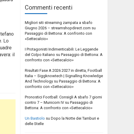
Commenti recenti
Migliori siti streaming zampata a sbafo
Giugno 2026 – streamshopdirect.com
su
Passaggio di Bettona: A confronto con
Stefano
«Settecalcio»
e. Lo
quadre
I Protagonisti Indimenticabili: Le Leggende
vera: il
del Colpo Italiano
su
Passaggio di Bettona: A
confronto con «Settecalcio»
Risultati Fase A 2026 2027 in diretta, Football
Italia – Siggknowtech | Signalling Knowledge
And Technology
su
Passaggio di Bettona: A
confronto con «Settecalcio»
Pronostici Football: Consigli A sbafo 7 giorni
contro 7 – Municorn IV
su
Passaggio di
Bettona: A confronto con «Settecalcio»
Un Bastiolo
su
Dopo la Notte dei Tamburi e
delle Stelle