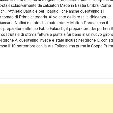
posta esclusivamente da calciatori Made in Bastia Umbra. Come
schi, l’Athletic Bastia è per i bastioli che anche quest’anno si
e torneo di Prima categoria. Al volante della rosa la dirigenza
iancarlo Natlini è stato chiamato mister Matteo Possati con il
l preparatore atletico Fabio Falaschi, il preparatore dei portieri 
sa costruita è di ottima fattura e punta a far bene in un nuovo giron
el girone A, quest’anno invece è stata inclusa nel girone C, con s
casa il 10 settembre con la Vis Foligno, ma prima la Coppa Prima