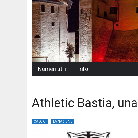
Skip
Numeri utili
Info
to
content
Athletic Bastia, u
CALCIO
LA NAZIONE