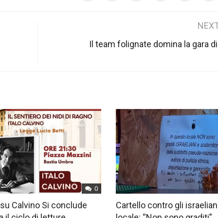
NEXT
Il team folignate domina la gara di
0
su Calvino Si conclude
Cartello contro gli israelian
 il ciclo di letture
locale: “Non sono graditi”