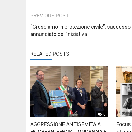
Post
PREVIOUS POST
navigation
“Cresciamo in protezione civile”, successo
annunciato dell’iniziativa
RELATED POSTS
0
AGGRESSIONE ANTISEMITA A
Focus 
HÖCBERG: FERMA CONDANNA E
stasera