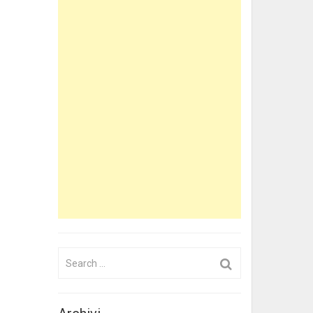
Search
for: