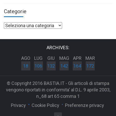
Categorie
Categorie
ARCHIVES:
AGO
LUG
GIU
MAG
APR
MAR
18
106
132
142
164
172
© Copyright 2016 BASTIA.IT - Gli articoli di stampa
vengono riportati in conformita' al D.L. 9 aprile 2003,
n_68 art 65 comma 1
Privacy
Cookie Policy
Preferenze privacy