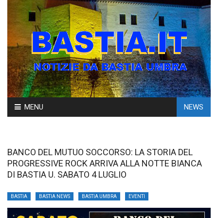
Skip
MENU
NEWS
to
content
BANCO DEL MUTUO SOCCORSO: LA STORIA DEL
PROGRESSIVE ROCK ARRIVA ALLA NOTTE BIANCA
DI BASTIA U. SABATO 4 LUGLIO
BASTIA
BASTIA NEWS
BASTIA UMBRA
EVENTI