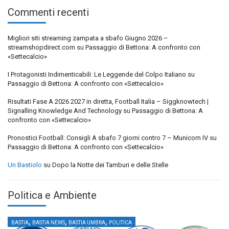
Commenti recenti
Migliori siti streaming zampata a sbafo Giugno 2026 –
streamshopdirect.com
su
Passaggio di Bettona: A confronto con
«Settecalcio»
I Protagonisti Indimenticabili: Le Leggende del Colpo Italiano
su
Passaggio di Bettona: A confronto con «Settecalcio»
Risultati Fase A 2026 2027 in diretta, Football Italia – Siggknowtech |
Signalling Knowledge And Technology
su
Passaggio di Bettona: A
confronto con «Settecalcio»
Pronostici Football: Consigli A sbafo 7 giorni contro 7 – Municorn IV
su
Passaggio di Bettona: A confronto con «Settecalcio»
Un Bastiolo
su
Dopo la Notte dei Tamburi e delle Stelle
Politica e Ambiente
,
,
,
BASTIA
BASTIA NEWS
BASTIA UMBRA
POLITICA