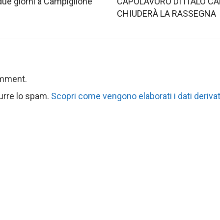
 due giorni a Campiglione
CAPOLAVORO DI ITALO CA
CHIUDERÀ LA RASSEGNA
omment.
durre lo spam.
Scopri come vengono elaborati i dati derivat