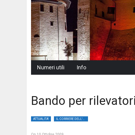
Skip
Numeri utili
Info
to
content
Bando per rilevatori
ATTUALITA'
IL CORRIERE DELL'UMBRIA
On
10 Ottobre 2009