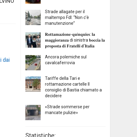
LVINO
Strade allagate per il
maltempo FdI: “Non c’è
manutenzione”
𝐑𝐨𝐭𝐭𝐚𝐦𝐚𝐳𝐢𝐨𝐧𝐞-𝐪𝐮i𝐧𝐪𝐮𝐢𝐞𝐬: 𝐥𝐚
𝐦𝐚𝐠𝐠𝐢𝐨𝐫𝐚𝐧𝐳𝐚 di sinistra 𝐛𝐨𝐜𝐜𝐢𝐚 𝐥𝐚
𝐩𝐫𝐨𝐩𝐨𝐬𝐭𝐚 𝐝𝐢 𝐅𝐫𝐚𝐭𝐞𝐥𝐥𝐢 𝐝’𝐈𝐭𝐚𝐥𝐢𝐚
Ancora polemiche sul
i dai
cavalcaferrovia
Tariffe della Tari e
rottamazione cartelle Il
consiglio di Bastia chiamato a
decidere
«Strade sommerse per
mancate pulizie»
Statistiche: