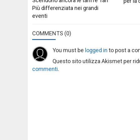
Scendono ancora le tariffe Tari
per la
Più differenziata nei grandi
eventi
COMMENTS
(0)
You must be
logged in
to post a c
Questo sito utilizza Akismet per ri
commenti
.