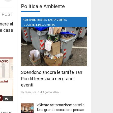
Politica e Ambiente
 POST
,
,
,
AMBIENTE
BASTIA
BASTIA UMBRA
nere al
IL CORRIERE DELL'UMBRIA
re case
Scendono ancora le tariffe Tari
Più differenziata nei grandi
eventi
By
Gianluca
/
4 Agosto 2026
0
«Niente rottamazione cartelle
L
Una grande occasione persa»