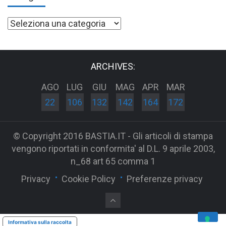
Categorie
ARCHIVES:
AGO
LUG
GIU
MAG
APR
MAR
22
106
132
142
164
172
© Copyright 2016 BASTIA.IT - Gli articoli di stampa
vengono riportati in conformita' al D.L. 9 aprile 2003,
n_68 art 65 comma 1
Privacy
Cookie Policy
Preferenze privacy
Informativa sulla raccolta