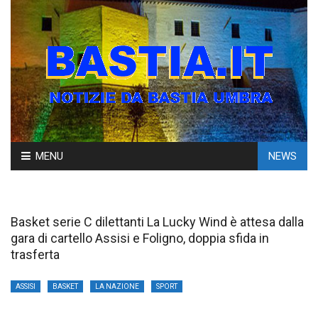
Skip
MENU
NEWS
to
content
Basket serie C dilettanti La Lucky Wind è attesa dalla
gara di cartello Assisi e Foligno, doppia sfida in
trasferta
ASSISI
BASKET
LA NAZIONE
SPORT