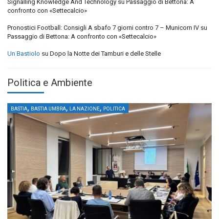
Signalling Knowledge And Technology
su
Passaggio di Bettona: A
confronto con «Settecalcio»
Pronostici Football: Consigli A sbafo 7 giorni contro 7 – Municorn IV
su
Passaggio di Bettona: A confronto con «Settecalcio»
Un Bastiolo
su
Dopo la Notte dei Tamburi e delle Stelle
Politica e Ambiente
,
,
,
BASTIA
BASTIA UMBRA
LA NAZIONE
POLITICA