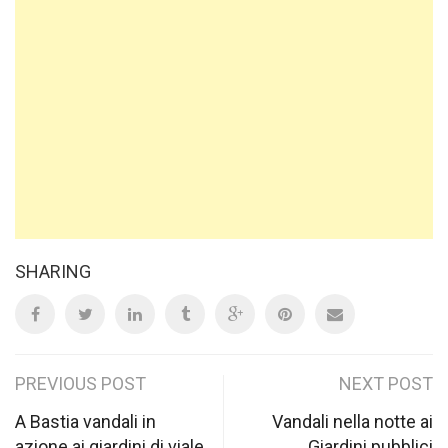
SHARING
Post
PREVIOUS POST
NEXT POST
navigation
A Bastia vandali in
Vandali nella notte ai
azione ai giardini di viale
Giardini pubblici