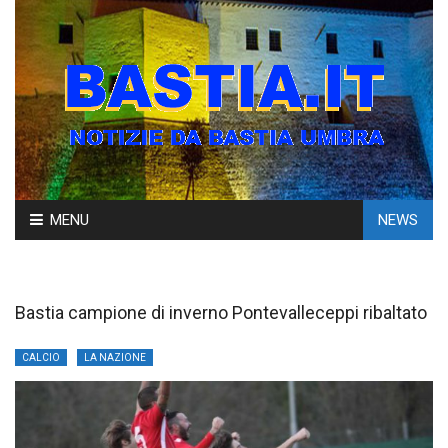
Skip
MENU
NEWS
to
content
Bastia campione di inverno Pontevalleceppi ribaltato
CALCIO
LA NAZIONE