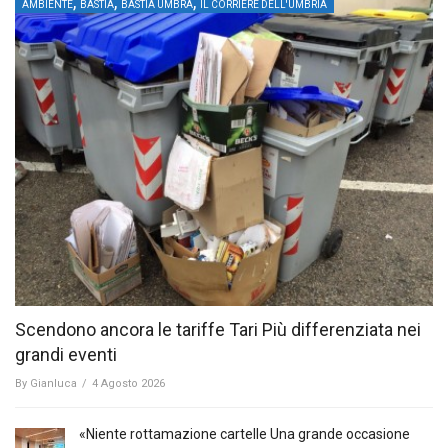
,
,
,
AMBIENTE
BASTIA
BASTIA UMBRA
IL CORRIERE DELL'UMBRIA
Scendono ancora le tariffe Tari Più differenziata nei
grandi eventi
By
Gianluca
/
4 Agosto 2026
«Niente rottamazione cartelle Una grande occasione