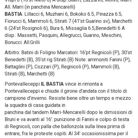
All. Marri (in panchina Mencarelli)
BASTIA
: Lillacci 6, Muzhani 6, Bokoko 6.5, Pinazza 6.5,
Fiorucci 6, Mammoli 6, Stirati 7 (41’st Guarino sv), Marchetti
6 (24’st Rosignoli 6), Bura 6, Missaglia 6.5,Benedetti 6 A
disp.: Massetti, Pasquini, Allegrucci, Guarino, Meschini,
Bonucci. All.Grilli
Arbitro: Batini di Foligno Marcatori: 16’pt Regnicoli (P), 30’st
Benedetti (B), 35’st rig Stirati (B) Note: ammoniti Fanini (P),
Battaglini (P), Cozzari (P), Regnicoli (P), Mammoli (B),
Stirati (B), Marchetti (B)
Pontevalleceppi
IL BASTIA
vince in rimonta a
Pontevalleceppi e chiude il girone d’andata con il titolo di
campione d’inverno. Resiste bene oltre un tempo e mezzo
la squadra di casa guidata in
panchina dal tandem Marri-Mencarelli dopo le dimissioni di
Bruni e va avanti al 16’: punizione di Fanini e colpo di testa
di Regnicoli, con palla che ballonzola sulla linea prima di
entrare, fra le proteste ospiti. Al 34’ occasionissima per il