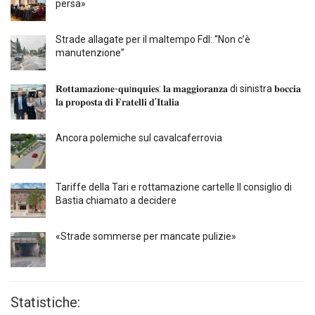
persa»
Strade allagate per il maltempo FdI: “Non c’è
manutenzione”
𝐑𝐨𝐭𝐭𝐚𝐦𝐚𝐳𝐢𝐨𝐧𝐞-𝐪𝐮i𝐧𝐪𝐮𝐢𝐞𝐬: 𝐥𝐚 𝐦𝐚𝐠𝐠𝐢𝐨𝐫𝐚𝐧𝐳𝐚 di sinistra 𝐛𝐨𝐜𝐜𝐢𝐚
𝐥𝐚 𝐩𝐫𝐨𝐩𝐨𝐬𝐭𝐚 𝐝𝐢 𝐅𝐫𝐚𝐭𝐞𝐥𝐥𝐢 𝐝’𝐈𝐭𝐚𝐥𝐢𝐚
Ancora polemiche sul cavalcaferrovia
Tariffe della Tari e rottamazione cartelle Il consiglio di
Bastia chiamato a decidere
«Strade sommerse per mancate pulizie»
Statistiche: