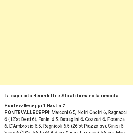
La capolista Benedetti e Stirati firmano la rimonta
Pontevalleceppi 1 Bastia 2
PONTEVALLECEPPI
: Marconi 6.5, Nofri Onofri 6, Ragnacci
6 (12’st Betti 6), Fanini 6.5, Battaglini 6, Cozzari 6, Potenza
6, D’Ambrosio 6.5, Regnicoli 6.5 (26’st Piazza sv), Sinisi 6,
Vispi 6 (18’st Meto 6) A disp.:Guerri, Lazzarini, Monni, Marri.