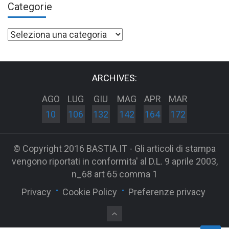
Categorie
Categorie
ARCHIVES:
AGO
LUG
GIU
MAG
APR
MAR
10
106
132
142
164
172
© Copyright 2016 BASTIA.IT - Gli articoli di stampa
vengono riportati in conformita' al D.L. 9 aprile 2003,
n_68 art 65 comma 1
Privacy
Cookie Policy
Preferenze privacy