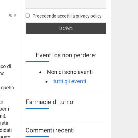
0
Procedendo accetti la privacy policy
Eventi da non perdere:
aco di
Non ci sono eventi
imo
tutti gli eventi
 quello
r
Farmacie di turno
to
per i
i),
liste
Commenti recenti
didati
uesto