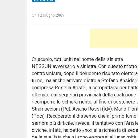
On
12 Giugno 2009
Criscuolo, tutti uniti nel nome della sinistra
NESSUN avversario a sinistra. Con questo motto è r
centrosinistra, dopo il deludente risultato elettora
turno, ma anche arrivare dietro a Stefano Ansideri de
compresa Rosella Aristei, a compattarsi per batter
ottenuto dai segretari provinciali della coalizione
ricomporre lo schieramento, al fine di sostenere
Stramaccioni (Pd), Aviano Rossi (Idv), Mario Fiorit
(Pdci). Recuperato il dissenso che al primo turno
sembra più difficile, invece, il tentativo con l’Ar
civiche, infatti, ha detto «no» alla richiesta di se
della sua lista che si sono espressi all’unanimità