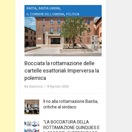
,
,
BASTIA
BASTIA UMBRA
,
IL CORRIERE DELL'UMBRIA
POLITICA
Bocciata la rottamazione delle
cartelle esattoriali Imperversa la
polemica
By
Gianluca
/
8 Agosto 2026
Il no alla rottamazione Bastia,
critiche al sindaco
“LA BOCCIATURA DELLA
ROTTAMAZIONE QUINQUIES E