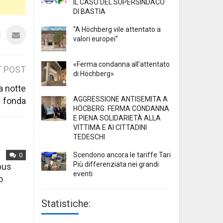
IL CASO DEL SUPERSINDACO
DI BASTIA
“A Höchberg vile attentato a
valori europei”
«Ferma condanna all’attentato
 POST
di Höchberg»
 a notte
AGGRESSIONE ANTISEMITA A
fonda
HÖCBERG: FERMA CONDANNA
E PIENA SOLIDARIETÀ ALLA
VITTIMA E AI CITTADINI
TEDESCHI
Scendono ancora le tariffe Tari
0
Più differenziata nei grandi
mpus
eventi
o
Statistiche: