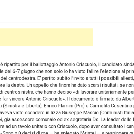
ipartito per il ballottaggio Antonio Criscuolo, il candidato sind
le del 6-7 giugno che non solo lo ha visto fallire l’elezione al pr
l centrodestra. E’ partito subito l’invito a tutti i possibili alleati,
e la destra. Un appello che finora ha dato scarsi risultati, se non
 di centrosinistra, che hanno deciso «di lavorare unitariamente pe
 e
far vincere Antonio Criscuolo». Il documento è firmato da Alber
i (Sinistra e Libertà), Enrico Flamini (Prc) e Carmelita Cosentino 
 aveva visto scendere in lizza Giuseppe Mascio (Comunisti Italian
istei, già assessore comunale ed ex segretaria Ds. La leader delle 
dere ad un tavolo unitario con Criscuolo, dopo aver consultato i can
. «Sono più decisi di me — ha spiegato l’Aristei — a respingere q