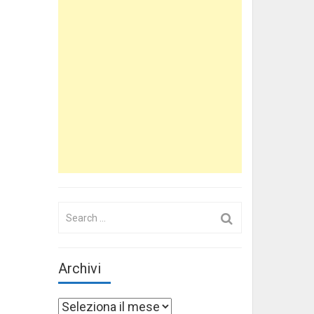
Search
for:
Archivi
Archivi