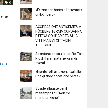
0
«Ferma condanna all’attentato
di Höchberg»
tempo
AGGRESSIONE ANTISEMITA A
HÖCBERG: FERMA CONDANNA
E PIENA SOLIDARIETÀ ALLA
VITTIMA E AI CITTADINI
TEDESCHI
Scendono ancora le tariffe Tari
Più differenziata nei grandi
eventi
i dai
«Niente rottamazione cartelle
Una grande occasione persa»
Strade allagate per il
maltempo FdI: “Non c’è
manutenzione”