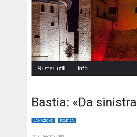
Skip
Numeri utili
Info
to
content
Bastia: «Da sinistra
LA NAZIONE
POLITICA
On
26 Agosto 2009