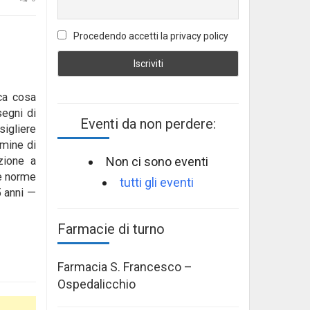
Procedendo accetti la privacy policy
ica cosa
segni di
Eventi da non perdere:
sigliere
rmine di
Non ci sono eventi
zione a
le norme
tutti gli eventi
5 anni —
Farmacie di turno
Farmacia S. Francesco –
Ospedalicchio