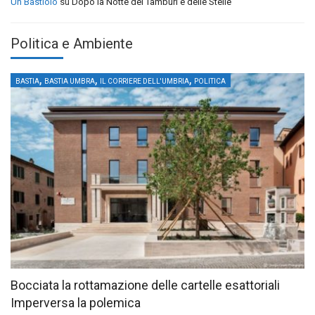
Un Bastiolo
su
Dopo la Notte dei Tamburi e delle Stelle
Politica e Ambiente
,
,
,
BASTIA
BASTIA UMBRA
IL CORRIERE DELL'UMBRIA
POLITICA
Bocciata la rottamazione delle cartelle esattoriali
Imperversa la polemica