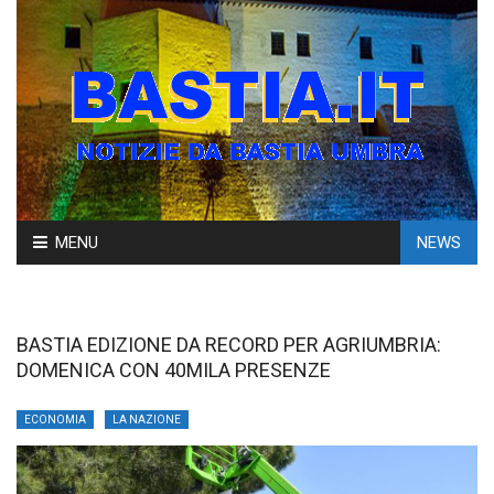
Skip
MENU
NEWS
to
content
BASTIA EDIZIONE DA RECORD PER AGRIUMBRIA:
DOMENICA CON 40MILA PRESENZE
ECONOMIA
LA NAZIONE