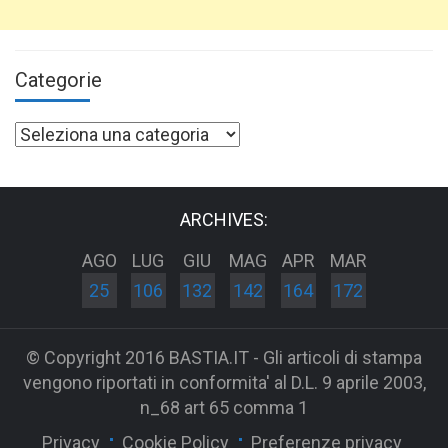
Categorie
Categorie
ARCHIVES:
AGO
LUG
GIU
MAG
APR
MAR
25
106
132
142
164
172
© Copyright 2016 BASTIA.IT - Gli articoli di stampa
vengono riportati in conformita' al D.L. 9 aprile 2003,
n_68 art 65 comma 1
Privacy
Cookie Policy
Preferenze privacy