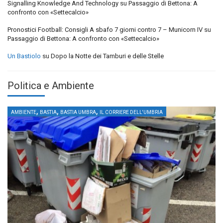
Signalling Knowledge And Technology
su
Passaggio di Bettona: A
confronto con «Settecalcio»
Pronostici Football: Consigli A sbafo 7 giorni contro 7 – Municorn IV
su
Passaggio di Bettona: A confronto con «Settecalcio»
Un Bastiolo
su
Dopo la Notte dei Tamburi e delle Stelle
Politica e Ambiente
,
,
,
AMBIENTE
BASTIA
BASTIA UMBRA
IL CORRIERE DELL'UMBRIA