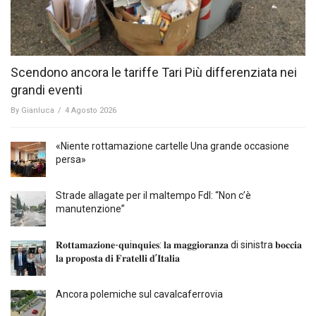
Scendono ancora le tariffe Tari Più differenziata nei
grandi eventi
By
Gianluca
/
4 Agosto 2026
«Niente rottamazione cartelle Una grande occasione
persa»
Strade allagate per il maltempo FdI: “Non c’è
manutenzione”
𝐑𝐨𝐭𝐭𝐚𝐦𝐚𝐳𝐢𝐨𝐧𝐞-𝐪𝐮i𝐧𝐪𝐮𝐢𝐞𝐬: 𝐥𝐚 𝐦𝐚𝐠𝐠𝐢𝐨𝐫𝐚𝐧𝐳𝐚 di sinistra 𝐛𝐨𝐜𝐜𝐢𝐚
𝐥𝐚 𝐩𝐫𝐨𝐩𝐨𝐬𝐭𝐚 𝐝𝐢 𝐅𝐫𝐚𝐭𝐞𝐥𝐥𝐢 𝐝’𝐈𝐭𝐚𝐥𝐢𝐚
Ancora polemiche sul cavalcaferrovia